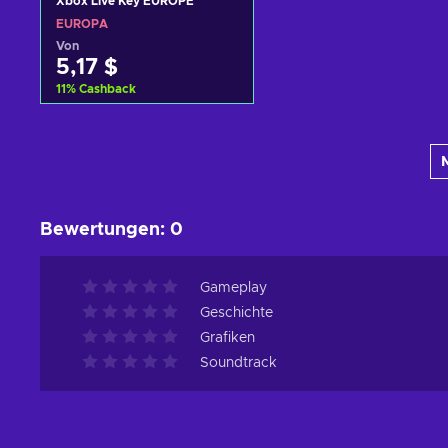
Xbox Live Key EUROPE
EUROPA
Von
5,17 $
11
%
Cashback
Zum Warenkorb
hinzufügen
Angebote ansehen
Bewertungen
:
0
Gameplay
Geschichte
Grafiken
Soundtrack