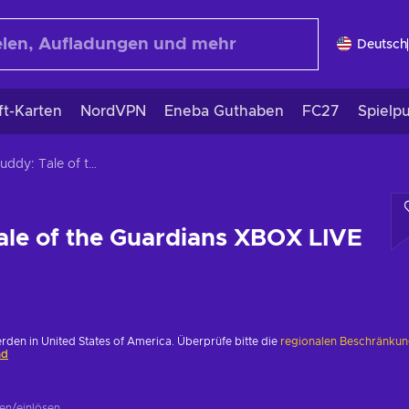
Deutsch
ft-Karten
NordVPN
Eneba Guthaben
FC27
Spielp
Beatbuddy: Tale of the Guardians XBOX LIVE Key EUROPE
le of the Guardians XBOX LIVE
erden in United States of America. Überprüfe bitte die
regionalen Beschränku
nd
ren/einlösen