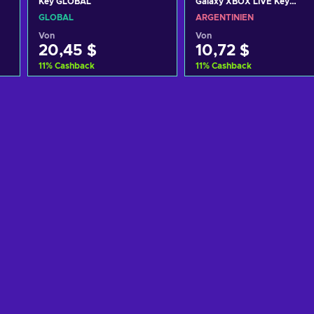
Key GLOBAL
Galaxy XBOX LIVE Key
ARGENTINA
GLOBAL
ARGENTINIEN
Von
Von
20,45 $
10,72 $
11
%
Cashback
11
%
Cashback
Zum Warenkorb
Zum Warenkorb
hinzufügen
hinzufügen
Angebote ansehen
Angebote ansehen