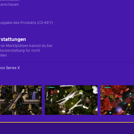
g
anschauen
e Ausgabe des Produkts (CD-KEY)
rstattungen
en Marktplätzen kannst du bei
ückerstattung für nicht
lten.
ox Series X