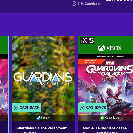
Jetzt kaufen
11
%
Cashback
CASHBACK
CASHBACK
Steam
Xbox Live
Guardians Of The Past Steam
Marvel's Guardians of the