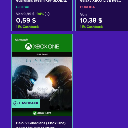
Guardians Steam Key GLOBAL
Galaxy XBOX LIVE Key
EUROPE
GLOBAL
EUROPA
Von
9,99 $
-94%
Von
0,59 $
10,38 $
11
%
Cashback
11
%
Cashback
Zum Warenkorb
Zum Warenkorb
hinzufügen
hinzufügen
Angebote ansehen
Angebote ansehen
CASHBACK
Xbox Live
Halo 5: Guardians (Xbox One)