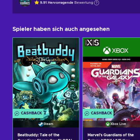
9.91
Hervorragende
Bewertung
Spieler haben sich auch angesehen
CASHBACK
CASHBACK
Steam
Xbox Live
Beatbuddy: Tale of the
Marvel's Guardians of the