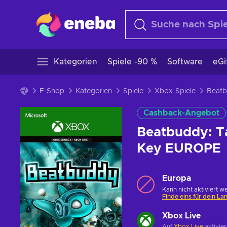
Kategorien
Spiele -90 %
Software
eGi
E-Shop
Kategorien
Spiele
Xbox-Spiele
Cashback-Angebot
Beatbuddy: Ta
Key EUROPE
Europa
Kann nicht aktiviert w
Finde eins für dein La
Xbox Live
Auf
Xbox Live
aktivie