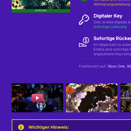
Aktivierungsanleitun
Digitaler Key
Dies ist eine digital
Sofortige Lieferung
Sofortige Rücke
Im Gegensatz zu ander
Eneba eine sofortige R
angesehene Keys erha
Funktioniert auf
:
Xbox One
Xb
Wichtiger Hinweis
: