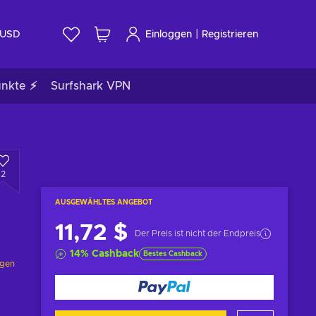
|
USD
Einloggen
Registrieren
unkte ⚡
Surfshark VPN
2
AUSGEWÄHLTES ANGEBOT
11,72 $
Der Preis ist nicht der Endpreis
14
%
Cashback
Bestes Cashback
ngen