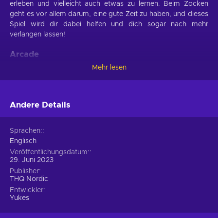
erleben und vielleicht auch etwas zu lernen. Beim Zocken
geht es vor allem darum, eine gute Zeit zu haben, und dieses
Spiel wird dir dabei helfen und dich sogar nach mehr
verlangen lassen!
Arcade
Mehr lesen
Du kannst jetzt AEW: Fight Forever Xbox Live kaufen und
mit unerschütterlicher Entschlossenheit durch mehrere Level
voller Hindernisse rennen, die dich aufhalten sollen! Tauche
ein in das scheinbar einfache Design, die Mechanik und die
Andere Details
Regeln, die für das Arcade-Genre typisch sind und hinter
denen sich ein herausforderndes Gameplay verbirgt, das dich
Sprachen:
immer wieder aufs Neue begeistern wird. Kannst du die
Englisch
intuitive Steuerung nutzen, um jeder Bedrohung
Veröffentlichungsdatum:
auszuweichen und die höchstmögliche Punktzahl zu
29. Juni 2023
erreichen? Kauf dir den Title, der deine Reflexe und deine
Publisher
Hand-Augen-Koordination in actiongeladenen Levels auf die
THQ Nordic
Probe stellt, begleitet von energiegeladener Musik, die dein
Entwickler
Blut in Wallung bringt!
Yukes
Spielfunktionen