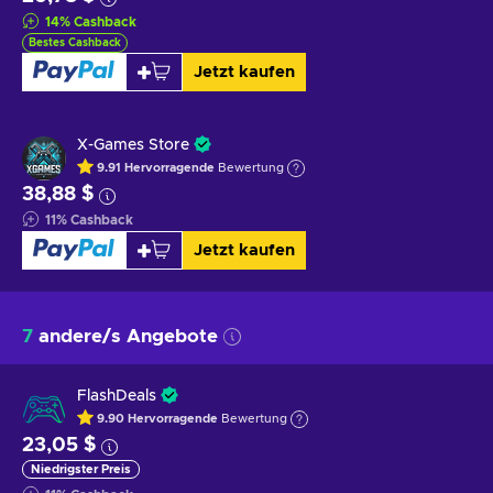
14
%
Cashback
Bestes Cashback
Jetzt kaufen
X-Games Store
9.91
Hervorragende
Bewertung
38,88 $
11
%
Cashback
Jetzt kaufen
7
andere/s Angebote
FlashDeals
9.90
Hervorragende
Bewertung
23,05 $
Niedrigster Preis