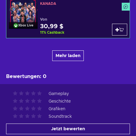
KANADA
Von
30,99 $
Xbox Live
11
%
Cashback
Mehr laden
Bewertungen
:
0
Gameplay
Geschichte
Grafiken
Soundtrack
Jetzt bewerten