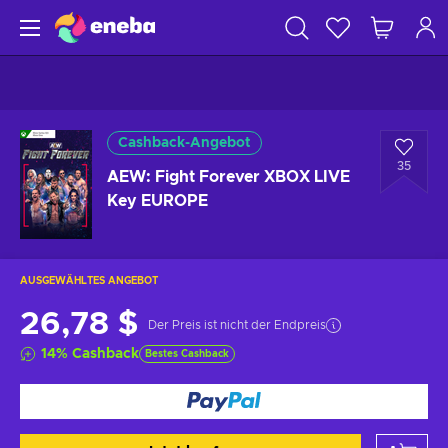
Cashback-Angebot
35
AEW: Fight Forever XBOX LIVE
Key EUROPE
AUSGEWÄHLTES ANGEBOT
26,78 $
Der Preis ist nicht der Endpreis
14
%
Cashback
Bestes Cashback