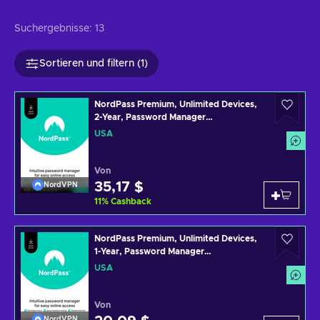
Suchergebnisse:
13
Sortieren und filtern (1)
NordPass Premium, Unlimited Devices,
2-Year, Password Manager
(PC/Mac/Mobile) Subscription Key
USA
UNITED STATES
Von
35,17 $
NordVPN
11
%
Cashback
NordPass Premium, Unlimited Devices,
1-Year, Password Manager
(PC/Mac/Mobile) Subscription Key
USA
UNITED STATES
Von
NordVPN