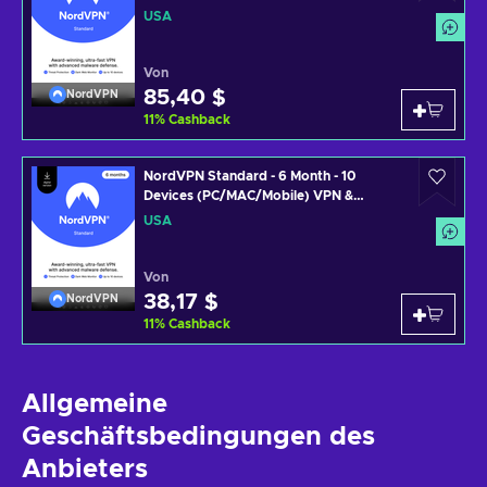
Software Subscription Key UNITED
USA
STATES
Von
85,40 $
NordVPN
11
%
Cashback
NordVPN Standard - 6 Month - 10
Devices (PC/MAC/Mobile) VPN &
Cybersecurity Software Subscription
USA
Key UNITED STATES
Von
38,17 $
NordVPN
11
%
Cashback
Allgemeine
Geschäftsbedingungen des
Anbieters