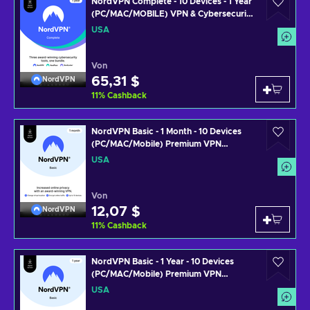
NordVPN Complete - 10 Devices - 1 Year
(PC/MAC/MOBILE) VPN & Cybersecurity
Software Subscription Key UNITED
USA
STATES
Von
65,31 $
NordVPN
11
%
Cashback
NordVPN Basic - 1 Month - 10 Devices
(PC/MAC/Mobile) Premium VPN
Software Subscription Key UNITED
USA
STATES
Von
12,07 $
NordVPN
11
%
Cashback
NordVPN Basic - 1 Year - 10 Devices
(PC/MAC/Mobile) Premium VPN
Software Subscription Key UNITED
USA
STATES