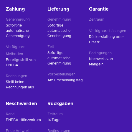
Zahlung
Lieferung
Garantie
Genehmigung
Genehmigung
Zeitraum
Sofortige
Sofortige
automatische
automatische
Verfügbare Lösungen
Genehmigung
Genehmigung
Rückerstattung oder
Ersatz
Verfügbare
Zeit
Sofortige
Bedingungen
Methoden
automatische
Nachweis von
Bereitgestellt von
Genehmigung
Mängeln
ENEBA
Vorbestellungen
Rechnungen
Am Erscheinungstag
Stellt keine
Rechnungen aus
Beschwerden
Rückgaben
Kanal
Zeitraum
ENEBA-Hilfezentrum
14 Tage
Erste Antwort *
Bedingungen