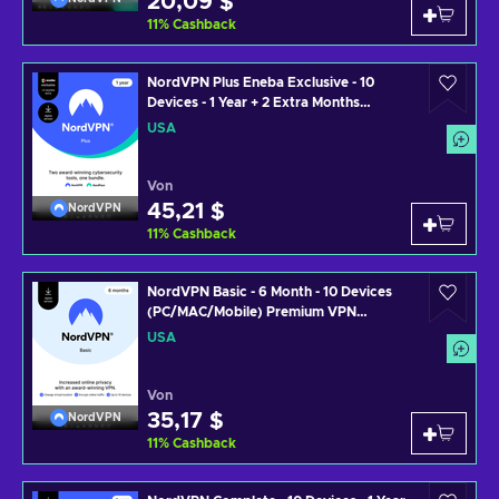
20,09 $
11
%
Cashback
NordVPN Plus Eneba Exclusive - 10
Devices - 1 Year + 2 Extra Months
(PC/MAC/MOBILE) VPN & Cybersecurity
USA
Software Subscription Key UNITED
STATES
Von
45,21 $
NordVPN
11
%
Cashback
NordVPN Basic - 6 Month - 10 Devices
(PC/MAC/Mobile) Premium VPN
Software Subscription Key UNITED
USA
STATES
Von
35,17 $
NordVPN
11
%
Cashback