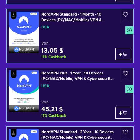
NordVPN Standard - 1 Month - 10
Devices (PC/MAC/Mobile) VPN &
Cybersecurity Software Subscription
USA
Key UNITED STATES
Von
13,05 $
NordVPN
11
%
Cashback
NordVPN Plus - 1 Year - 10 Devices
(PC/MAC/Mobile) VPN & Cybersecurity
Software Subscription Key UNITED
USA
STATES
Von
45,21 $
NordVPN
11
%
Cashback
NordVPN Standard - 2 Year - 10 Devices
(PC/MAC/Mobile) VPN & Cybersecurity