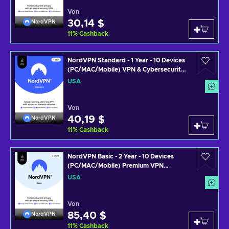
Von
30,14 $
NordVPN
11
%
Cashback
NordVPN Standard - 1 Year - 10 Devices
(PC/MAC/Mobile) VPN & Cybersecurity
Software Subscription Key UNITED
USA
STATES
Von
40,19 $
NordVPN
11
%
Cashback
NordVPN Basic - 2 Year - 10 Devices
(PC/MAC/Mobile) Premium VPN
Software Subscription Key UNITED
USA
STATES
Von
85,40 $
NordVPN
11
%
Cashback