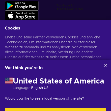
Cookies
Eneba und seine Partner verwenden Cookies und ähnliche
Personalisierte Spielangebote erhalten
Technologien, um Informationen über die Nutzer dieser
Website zu sammeln und zu analysieren. Wir verwenden
Abonnieren
diese Informationen, um Inhalte, Werbung und andere
Du kannst dich jederzeit wieder abmelden. Weitere Informationen in
Dienste auf der Website zu verbessern. Deine persönlichen
den
Datenschutzrichtlinien
.
Daten können auch für die Personalisierung von Anzeigen
verwendet werden.
We think you're in
Indem du auf „Alles akzeptieren“ klickst, stimmst du der
Deutsch
USD
Verwendung dieser Technologien durch Eneba und seine
United States of America
Partner zu. Du kannst deine Zustimmung anpassen, indem du
auf „Anpassen“ klickst.
Language
:
English US
Für weitere Informationen darüber, wie Google deine Daten
verwendet, siehe
\nGoogle Business Sicherheit &
Copyright © 2026 Eneba. Alle Rechte vorbehalten.
UAB „Helis play“,
Would you like to see a local version of the site?
Datenschutz
.
Gyneju g. 4-333, Vilnius, Republik Litauen
Allgemeine
Geschäftsbedingungen
,
Datenschutzrichtlinie
,
Cookie-Einstellungen
.