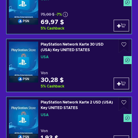
75,00 $
-7%
69,97 $
PSN
5
%
Cashback
PlayStation Network Karte 30 USD
(USA) Key UNITED STATES
USA
Von
30,28 $
PSN
5
%
Cashback
PlayStation Network Karte 2 USD (USA)
Key UNITED STATES
USA
Von
PSN