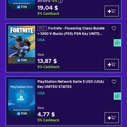
20,00 $
-5%
19,04 $
PSN
5
%
Cashback
Fortnite - Flowering Chaos Bundle
DLC
+ 1000 V-Bucks (PS5) PSN Key UNITED
STATES
USA
Von
13,87 $
PSN
9
%
Cashback
PlayStation Network Karte 5 USD (USA)
Key UNITED STATES
USA
Von
4,77 $
PSN
5
%
Cashback