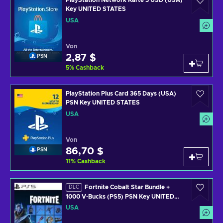
PlayStation Network Karte 3 USD (USA)
Key UNITED STATES
USA
Von
2,87 $
PSN
5
%
Cashback
PlayStation Plus Card 365 Days (USA)
PSN Key UNITED STATES
USA
Von
86,70 $
PSN
11
%
Cashback
Fortnite Cobalt Star Bundle +
DLC
1000 V-Bucks (PS5) PSN Key UNITED
STATES
USA