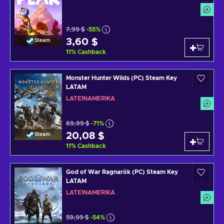
7,99 $
-55%
3,60 $
Steam
11
%
Cashback
Monster Hunter Wilds (PC) Steam Key
LATAM
LATEINAMERIKA
69,99 $
-71%
20,08 $
Steam
11
%
Cashback
God of War Ragnarök (PC) Steam Key
LATAM
LATEINAMERIKA
59,99 $
-54%