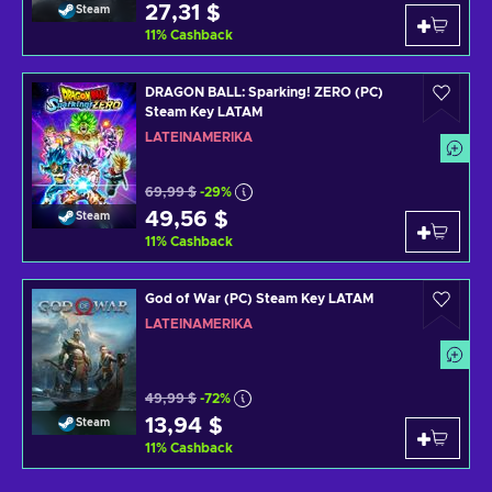
27,31 $
Steam
11
%
Cashback
DRAGON BALL: Sparking! ZERO (PC)
Steam Key LATAM
LATEINAMERIKA
69,99 $
-29%
49,56 $
Steam
11
%
Cashback
God of War (PC) Steam Key LATAM
LATEINAMERIKA
49,99 $
-72%
13,94 $
Steam
11
%
Cashback