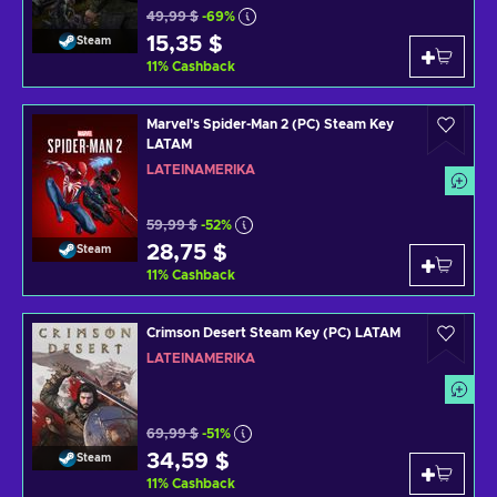
49,99 $
-69%
15,35 $
Steam
11
%
Cashback
Marvel's Spider-Man 2 (PC) Steam Key
LATAM
LATEINAMERIKA
59,99 $
-52%
28,75 $
Steam
11
%
Cashback
Crimson Desert Steam Key (PC) LATAM
LATEINAMERIKA
69,99 $
-51%
34,59 $
Steam
11
%
Cashback