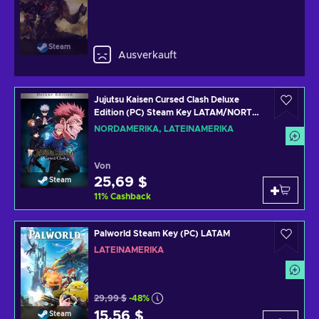
Steam
Ausverkauft
Jujutsu Kaisen Cursed Clash Deluxe
Edition (PC) Steam Key LATAM/NORTH
AMERICA
NORDAMERIKA, LATEINAMERIKA
Von
25,69 $
Steam
11
%
Cashback
Palworld Steam Key (PC) LATAM
LATEINAMERIKA
29,99 $
-48%
15,56 $
Steam