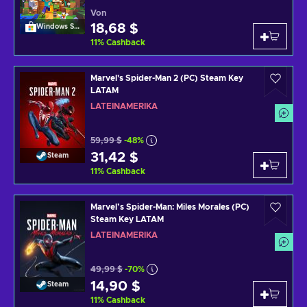
Von
18,68 $
Windows Store
11
%
Cashback
Marvel's Spider-Man 2 (PC) Steam Key
LATAM
LATEINAMERIKA
59,99 $
-48%
31,42 $
Steam
11
%
Cashback
Marvel’s Spider-Man: Miles Morales (PC)
Steam Key LATAM
LATEINAMERIKA
49,99 $
-70%
14,90 $
Steam
11
%
Cashback