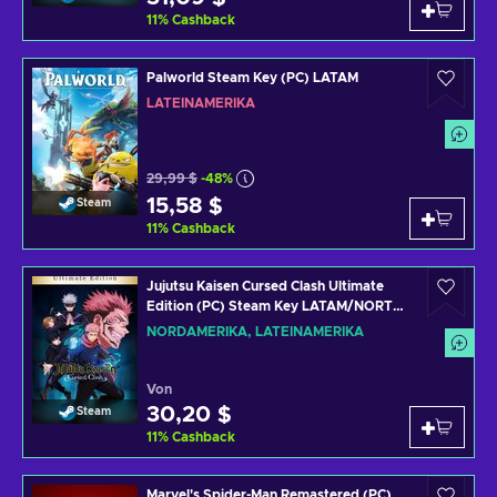
11
%
Cashback
Palworld Steam Key (PC) LATAM
LATEINAMERIKA
29,99 $
-48%
15,58 $
Steam
11
%
Cashback
Jujutsu Kaisen Cursed Clash Ultimate
Edition (PC) Steam Key LATAM/NORTH
AMERICA
NORDAMERIKA, LATEINAMERIKA
Von
30,20 $
Steam
11
%
Cashback
Marvel's Spider-Man Remastered (PC)