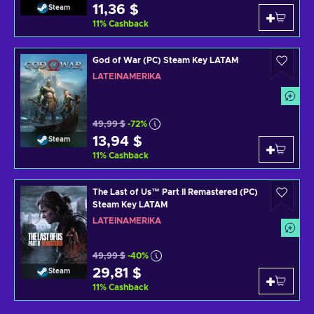
11,36 $
Steam
11
%
Cashback
God of War (PC) Steam Key LATAM
LATEINAMERIKA
49,99 $
-72%
13,94 $
Steam
11
%
Cashback
The Last of Us™ Part II Remastered (PC)
Steam Key LATAM
LATEINAMERIKA
49,99 $
-40%
29,81 $
Steam
11
%
Cashback