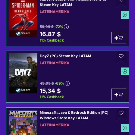
Steam Key LATAM
LATEINAMERIKA
59,99 $
-72%
16,87 $
Steam
11
%
Cashback
DayZ (PC) Steam Key LATAM
LATEINAMERIKA
49,99 $
-69%
15,34 $
Steam
11
%
Cashback
Minecraft: Java & Bedrock Edition (PC)
Windows Store Key LATAM
LATEINAMERIKA