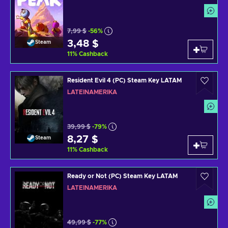
7,99 $
-56%
3,48 $
Steam
11
%
Cashback
Resident Evil 4 (PC) Steam Key LATAM
LATEINAMERIKA
39,99 $
-79%
8,27 $
Steam
11
%
Cashback
Ready or Not (PC) Steam Key LATAM
LATEINAMERIKA
49,99 $
-77%