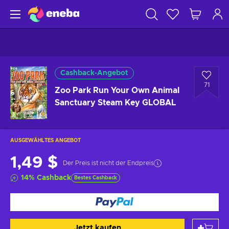
Cashback-Angebot
71
Zoo Park Run Your Own Animal
Sanctuary Steam Key GLOBAL
AUSGEWÄHLTES ANGEBOT
1,49 $
Der Preis ist nicht der Endpreis
14
%
Cashback
Bestes Cashback
Jetzt kaufen