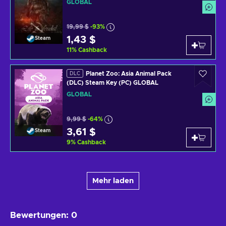
GLOBAL
19,99 $
-93%
1,43 $
Steam
11
%
Cashback
Planet Zoo: Asia Animal Pack
DLC
(DLC) Steam Key (PC) GLOBAL
GLOBAL
9,99 $
-64%
3,61 $
Steam
9
%
Cashback
Mehr laden
Bewertungen
:
0