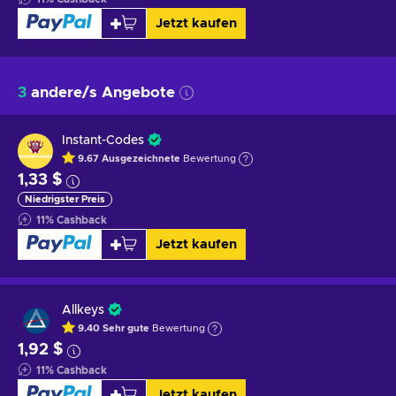
Jetzt kaufen
3
andere/s Angebote
Instant-Codes
9.67
Ausgezeichnete
Bewertung
1,33 $
Niedrigster Preis
11
%
Cashback
Jetzt kaufen
Allkeys
9.40
Sehr gute
Bewertung
1,92 $
11
%
Cashback
Jetzt kaufen