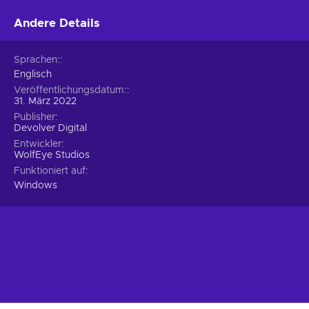
•
RPG
– You have to level up your character, complete
Andere Details
missions, and embark on quests that may change the world;
•
Simulator
– You can experiment with simulations of real-life
activities presented in a virtual world;
Sprachen:
• Cheap Weird West price.
Englisch
Veröffentlichungsdatum:
31. März 2022
Publisher
Devolver Digital
Entwickler
WolfEye Studios
Funktioniert auf
Windows