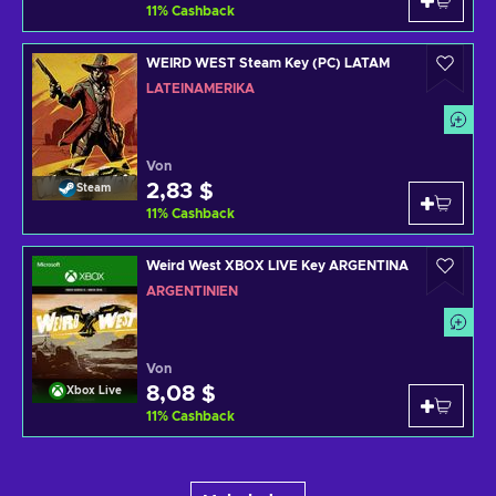
11
%
Cashback
WEIRD WEST Steam Key (PC) LATAM
LATEINAMERIKA
Von
2,83 $
Steam
11
%
Cashback
Weird West XBOX LIVE Key ARGENTINA
ARGENTINIEN
Von
8,08 $
Xbox Live
11
%
Cashback