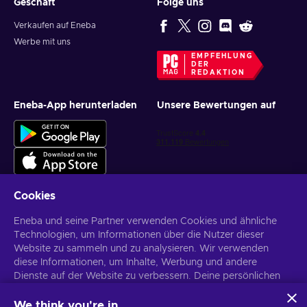
Geschäft
Folge uns
Verkaufen auf Eneba
Werbe mit uns
EMPFEHLUNG
DER
REDAKTION
Eneba-App herunterladen
Unsere Bewertungen auf
Cookies
Eneba und seine Partner verwenden Cookies und ähnliche
Personalisierte Spielangebote erhalten
Technologien, um Informationen über die Nutzer dieser
Website zu sammeln und zu analysieren. Wir verwenden
Abonnieren
diese Informationen, um Inhalte, Werbung und andere
Dienste auf der Website zu verbessern. Deine persönlichen
Du kannst dich jederzeit wieder abmelden. Weitere Informationen in
den
Datenschutzrichtlinien
.
Daten können auch für die Personalisierung von Anzeigen
verwendet werden.
We think you're in