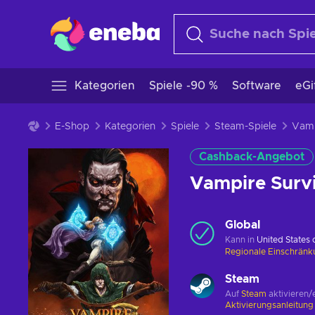
Kategorien
Spiele -90 %
Software
eGi
E-Shop
Kategorien
Spiele
Steam-Spiele
Cashback-Angebot
Vampire Surv
Global
Kann in
United States
Regionale Einschrän
Steam
Auf
Steam
aktivieren/
Aktivierungsanleitun