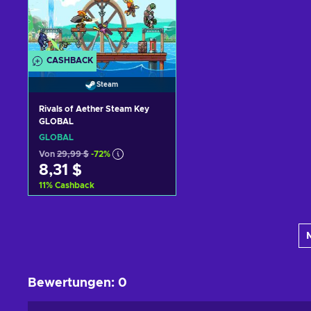
CASHBACK
Steam
Rivals of Aether Steam Key
GLOBAL
GLOBAL
Von
29,99 $
-72%
8,31 $
11
%
Cashback
Zum Warenkorb
hinzufügen
Angebote ansehen
Bewertungen
:
0