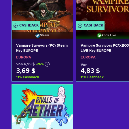
CASHBACK
CASHBACK
Steam
Xbox Live
Vampire Survivors (PC) Steam
Vampire Survivors PC/XBO
Key EUROPE
LIVE Key EUROPE
EUROPA
EUROPA
Von
4,99 $
-26%
Von
3,69 $
4,83 $
11
%
Cashback
11
%
Cashback
Zum Warenkorb
Zum Warenkorb
hinzufügen
hinzufügen
Angebote ansehen
Angebote ansehen