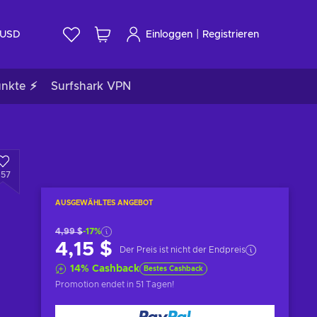
|
USD
Einloggen
Registrieren
unkte ⚡
Surfshark VPN
957
AUSGEWÄHLTES ANGEBOT
4,99 $
-17%
4,15 $
Der Preis ist nicht der Endpreis
14
%
Cashback
Bestes Cashback
Promotion endet
in 51 Tagen
!