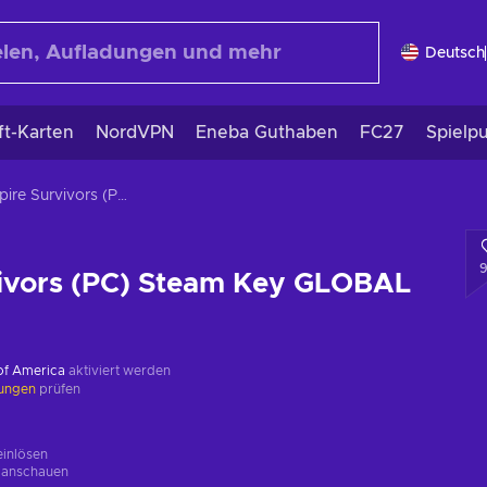
Deutsch
ft-Karten
NordVPN
Eneba Guthaben
FC27
Spielp
Vampire Survivors (PC) Steam Key GLOBAL
ivors (PC) Steam Key GLOBAL
 of America
aktiviert werden
kungen
prüfen
einlösen
g
anschauen