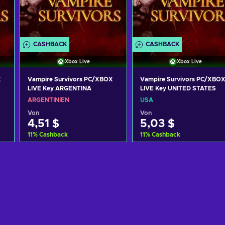
CASHBACK
CASHBACK
Xbox Live
Xbox Live
X
Vampire Survivors PC/XBOX
Vampire Survivors PC/XBO
LIVE Key ARGENTINA
LIVE Key UNITED STATES
ARGENTINIEN
USA
Von
Von
4,51 $
5,03 $
11
%
Cashback
11
%
Cashback
Zum Warenkorb
Zum Warenkorb
hinzufügen
hinzufügen
Angebote ansehen
Angebote ansehen