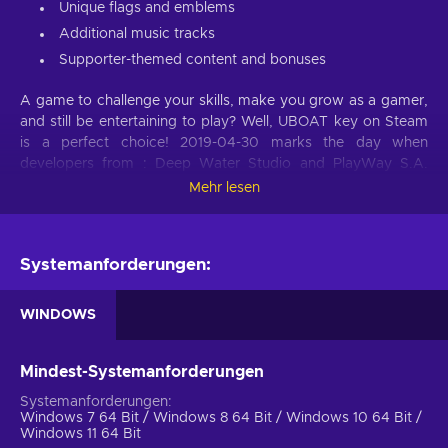
Unique flags and emblems
Additional music tracks
Supporter-themed content and bonuses
A game to challenge your skills, make you grow as a gamer,
and still be entertaining to play? Well, UBOAT key on Steam
is a perfect choice! 2019-04-30 marks the day when
developers from : Deep Water Studio and PlayWay S.A.
launched the fruit of their hard work and expanded the
Mehr lesen
horizon of action video games with a remarkable title.
Challenge yourself, work hard to complete tasks, and enrich
your library of owned games with another exhilarating title.
Systemanforderungen:
Buy UBOAT Steam key at a cheap price and you will sign up
for uplifting entertainment that leaves deep impressions, and
practices your skills.
WINDOWS
Action genre
Mindest-Systemanforderungen
Since UBOAT Steam key falls into the category of action
Systemanforderungen
games, it’ll get your blood pumping right away. Every second
Windows 7 64 Bit / Windows 8 64 Bit / Windows 10 64 Bit /
of the game is presented with a multitude of possibilities and
Windows 11 64 Bit