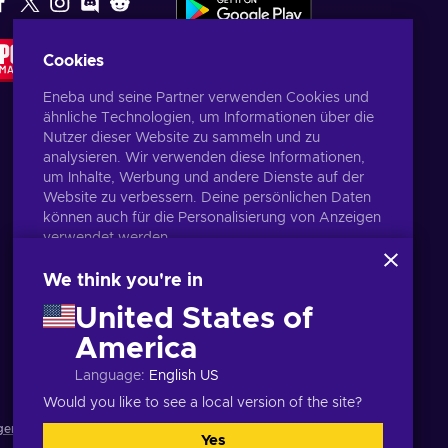
EMPFEHLUNG
Cookies
DER
REDAKTION
Eneba und seine Partner verwenden Cookies und
ähnliche Technologien, um Informationen über die
Nutzer dieser Website zu sammeln und zu
analysieren. Wir verwenden diese Informationen,
um Inhalte, Werbung und andere Dienste auf der
Website zu verbessern. Deine persönlichen Daten
können auch für die Personalisierung von Anzeigen
verwendet werden.
Indem du auf „Alles akzeptieren“ klickst, stimmst
du der Verwendung dieser Technologien durch
We think you're in
Eneba und seine Partner zu. Du kannst deine
United States of
Zustimmung anpassen, indem du auf „Anpassen“
klickst.
America
Deutsch
USD
Für weitere Informationen darüber, wie Google
Language
:
English US
deine Daten verwendet, siehe
\nGoogle Business
Sicherheit & Datenschutz
.
Would you like to see a local version of the site?
gen
,
Datenschutzrichtlinie
,
Cookie-Einstellungen
.
Yes
Alle akzeptieren
Anpassen