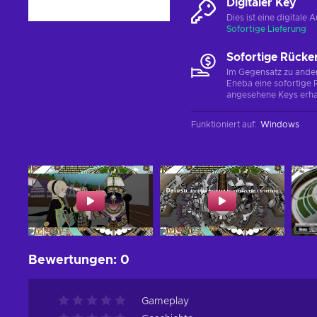
Digitaler Key
Dies ist eine digital
Sofortige Lieferung
Sofortige Rücke
Im Gegensatz zu ander
Eneba eine sofortige R
angesehene Keys erha
Funktioniert auf
:
Windows
Bewertungen
:
0
Gameplay