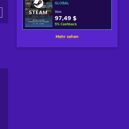
GLOBAL
Von
97,49 $
5
%
Cashback
Mehr sehen