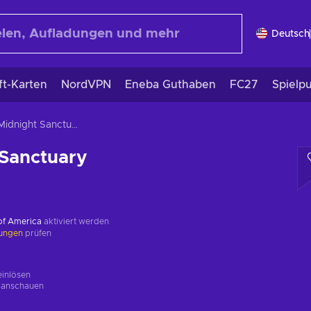
Deutsch
ft-Karten
NordVPN
Eneba Guthaben
FC27
Spielp
The Midnight Sanctuary
 Sanctuary
 of America
aktiviert werden
kungen
prüfen
einlösen
g
anschauen