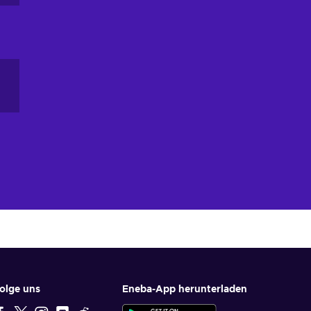
olge uns
Eneba-App herunterladen