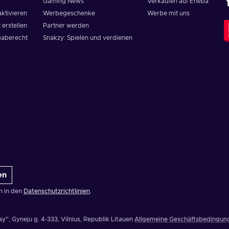
Gaming News
Verkaufen auf Eneba
aktivieren
Werbegeschenke
Werbe mit uns
 erstellen
Partner werden
aberecht
Snakzy: Spielen und verdienen
en
n in den
Datenschutzrichtlinien
.
y“, Gyneju g. 4-333, Vilnius, Republik Litauen
Allgemeine Geschäftsbedingun