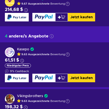
9.67
Ausgezeichnete
Bewertung
214,68 $
Jetzt kaufen
4
andere/s Angebote
Kasepo
9.63
Ausgezeichnete
Bewertung
61,51 $
Niedrigster Preis
9
%
Cashback
Jetzt kaufen
Vikingsbrothers
9.63
Ausgezeichnete
Bewertung
198,32 $