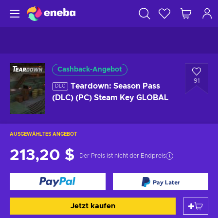
Cashback-Angebot
91
Teardown: Season Pass
DLC
(DLC) (PC) Steam Key GLOBAL
AUSGEWÄHLTES ANGEBOT
213,20 $
Der Preis ist nicht der Endpreis
Jetzt kaufen