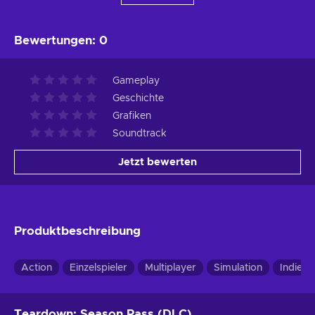
Bewertungen
:
0
Gameplay
Geschichte
Grafiken
Soundtrack
Jetzt bewerten
Produktbeschreibung
Action
Einzelspieler
Multiplayer
Simulation
Indie-
Teardown: Season Pass (DLC)