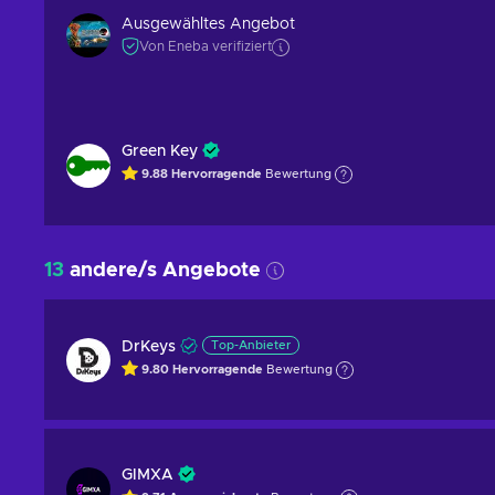
Ausgewähltes Angebot
Von Eneba verifiziert
Green Key
9.88
Hervorragende
Bewertung
13
andere/s Angebote
DrKeys
Top-Anbieter
9.80
Hervorragende
Bewertung
GIMXA