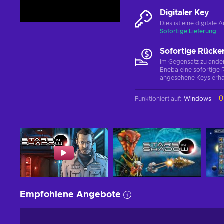
Digitaler Key
Dies ist eine digital
Sofortige Lieferung
Sofortige Rücke
Im Gegensatz zu ander
Eneba eine sofortige R
angesehene Keys erha
Funktioniert auf
:
Windows
Ü
Empfohlene Angebote