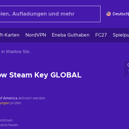
Deutsch
ft-Karten
NordVPN
Eneba Guthaben
FC27
Spielp
Stars in Shadow Steam Key GLOBAL
dow Steam Key GLOBAL
 of America
aktiviert werden
kungen
prüfen
einlösen
g
anschauen