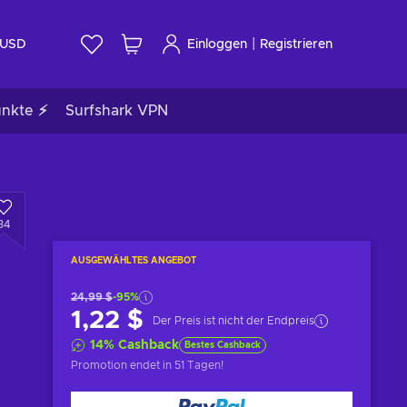
|
USD
Einloggen
Registrieren
unkte ⚡
Surfshark VPN
34
AUSGEWÄHLTES ANGEBOT
24,99 $
-95%
1,22 $
Der Preis ist nicht der Endpreis
14
%
Cashback
Bestes Cashback
Promotion endet
in 51 Tagen
!