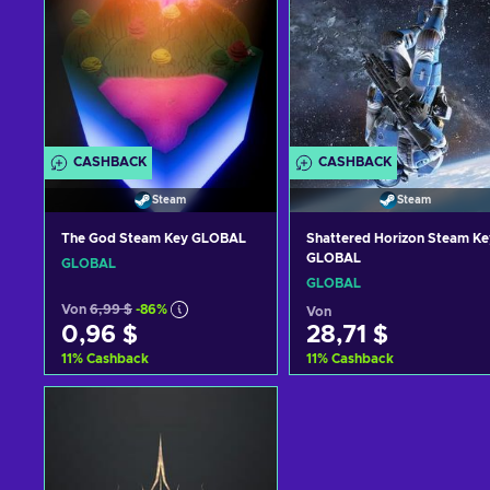
CASHBACK
CASHBACK
Steam
Steam
The God Steam Key GLOBAL
Shattered Horizon Steam Ke
GLOBAL
GLOBAL
GLOBAL
Von
6,99 $
-86%
Von
0,96 $
28,71 $
11
%
Cashback
11
%
Cashback
Zum Warenkorb
Zum Warenkorb
hinzufügen
hinzufügen
Angebote ansehen
Angebote ansehen