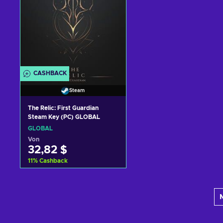
CASHBACK
Steam
The Relic: First Guardian
Steam Key (PC) GLOBAL
GLOBAL
Von
32,82 $
11
%
Cashback
Zum Warenkorb
hinzufügen
Angebote ansehen