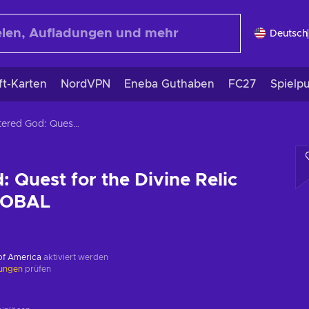
Deutsch
ft-Karten
NordVPN
Eneba Guthaben
FC27
Spielp
Shattered God: Quest for the Divine Relic Steam Key GLOBAL
: Quest for the Divine Relic
LOBAL
 of America
aktiviert werden
kungen
prüfen