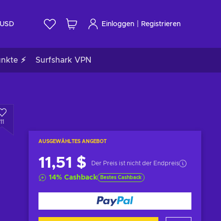
|
USD
Einloggen
Registrieren
unkte ⚡
Surfshark VPN
11
AUSGEWÄHLTES ANGEBOT
11,51 $
Der Preis ist nicht der Endpreis
14
%
Cashback
Bestes Cashback