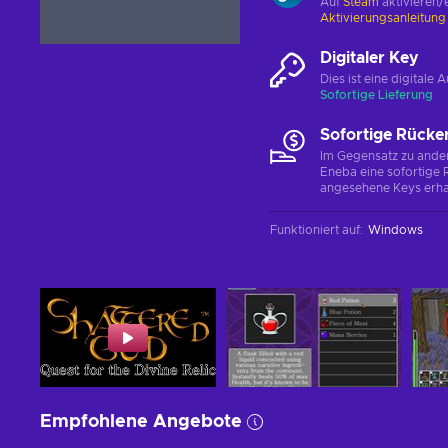
Auf
Steam
aktivieren/
Aktivierungsanleitun
Digitaler Key
Dies ist eine digital
Sofortige Lieferung
Sofortige Rücke
Im Gegensatz zu ander
Eneba eine sofortige R
angesehene Keys erha
Funktioniert auf
:
Windows
Empfohlene Angebote