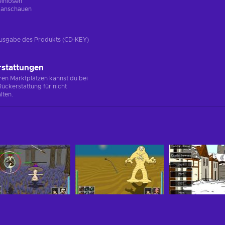
einlösen
g
anschauen
e Ausgabe des Produkts (CD-KEY)
rstattungen
en Marktplätzen kannst du bei
ückerstattung für nicht
lten.