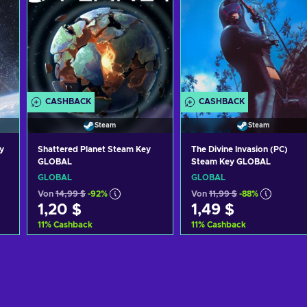
CASHBACK
CASHBACK
Steam
Steam
y
Shattered Planet Steam Key
The Divine Invasion (PC)
GLOBAL
Steam Key GLOBAL
GLOBAL
GLOBAL
Von
14,99 $
-92%
Von
11,99 $
-88%
1,20 $
1,49 $
11
%
Cashback
11
%
Cashback
Zum Warenkorb
Zum Warenkorb
hinzufügen
hinzufügen
Angebote ansehen
Angebote ansehen