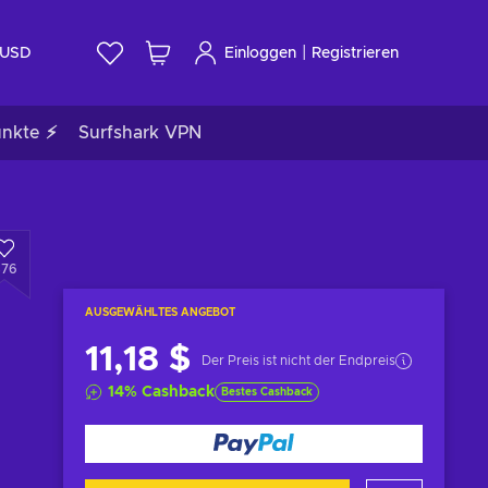
|
USD
Einloggen
Registrieren
unkte ⚡
Surfshark VPN
476
AUSGEWÄHLTES ANGEBOT
11,18 $
Der Preis ist nicht der Endpreis
14
%
Cashback
Bestes Cashback