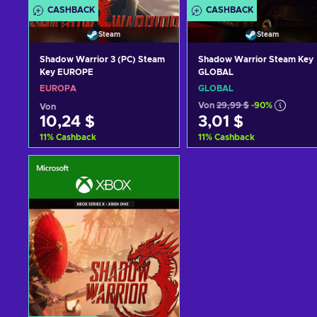
CASHBACK
CASHBACK
Steam
Steam
Shadow Warrior 3 (PC) Steam
Shadow Warrior Steam Key
Key EUROPE
GLOBAL
EUROPA
GLOBAL
Von
29,99 $
-90%
Von
10,24 $
3,01 $
11
%
Cashback
11
%
Cashback
Zum Warenkorb
Zum Warenkorb
hinzufügen
hinzufügen
Angebote ansehen
Angebote ansehen