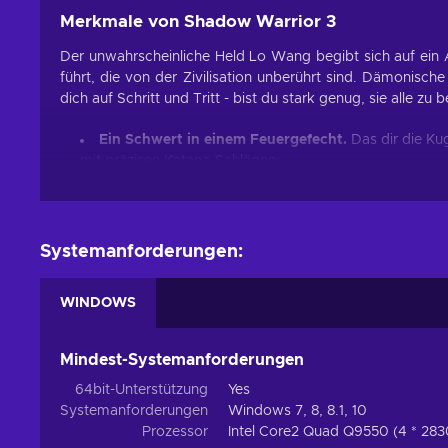
Merkmale von Shadow Warrior 3
Der unwahrscheinliche Held Lo Wang begibt sich auf ein 
führt, die von der Zivilisation unberührt sind. Dämonisch
dich auf Schritt und Tritt - bist du stark genug, sie alle zu 
Ein Schwert in einem Feuergefecht.
Das dir die Ku
mit präzisen Katana-Schlägen;
Ausgefallene Fußarbeit.
Nimm es mit dem Feind auf,
entlang, springe doppelt und schleudere dich mit dem
Totale Vernichtung.
Ein Katana und Waffen sind nich
Systemanforderungen:
verheerende Finishing Moves aus, schnappe dir Teile de
Dynamische Umgebungen.
In jedem Gebiet gibt es
Strukturen bis hin zu Spezialgeräten - offensiv zu spie
WINDOWS
Günstiger Shadow Warrior 3 Preis.
Mindest-Systemanforderungen
Neo-Feudal-Japan
64bit-Unterstützung
Yes
Bewaffnet mit einer brutalen Mischung aus Klingen und Ku
Systemanforderungen
Windows 7, 8, 8.1, 10
Mission, um einen uralten Drachen zurückzuerobern, den 
Prozessor
Intel Core2 Quad Q9550 (4 * 283
Steam Key erwartet die Spieler eine lange Reise durch u