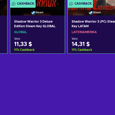
CASHBACK
CASHBACK
Steam
Steam
Shadow Warrior 3 Deluxe
Shadow Warrior 3 (PC) Ste
Edition Steam Key GLOBAL
Key LATAM
GLOBAL
LATEINAMERIKA
Von
Von
11,33 $
14,31 $
11
%
Cashback
11
%
Cashback
Zum Warenkorb
Zum Warenkorb
hinzufügen
hinzufügen
Angebote ansehen
Angebote ansehen