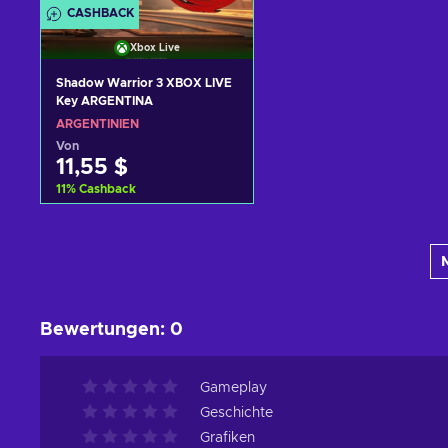
CASHBACK
Xbox Live
Shadow Warrior 3 XBOX LIVE
Key ARGENTINA
ARGENTINIEN
Von
11,55 $
11
%
Cashback
Zum Warenkorb
hinzufügen
Angebote ansehen
Bewertungen
:
0
Gameplay
Geschichte
Grafiken