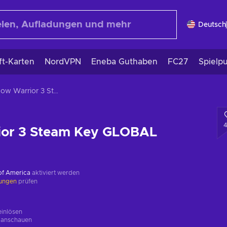
Deutsch
ft-Karten
NordVPN
Eneba Guthaben
FC27
Spielp
Shadow Warrior 3 Steam Key GLOBAL
or 3 Steam Key GLOBAL
 of America
aktiviert werden
kungen
prüfen
einlösen
g
anschauen