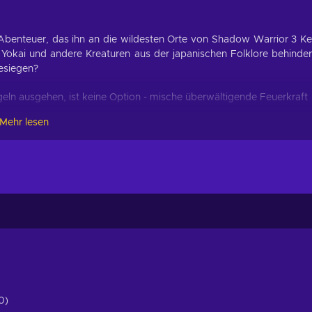
Abenteuer, das ihn an die wildesten Orte von Shadow Warrior 3 K
e Yokai und andere Kreaturen aus der japanischen Folklore behinde
besiegen?
geln ausgehen, ist keine Option - mische überwältigende Feuerkraft
Mehr lesen
 wie du willst - mach einen Luftsprung, renne an den Wänden
 neuen Enterhaken durch die Gegend;
t die einzigen Trümpfe, die du in der Hand hältst - führe
iner Feinde und nutze ihre Kräfte dank mächtiger Magie gegen sie;
 etwas, das du im Kampf einsetzen kannst, von gefährlichen
len kann manchmal die spaßigste Option sein;
geln begeben sich Lo Wang und sein Handlanger Orochi Zilla auf ei
sie selbst unfreiwillig befreien mussten. Mit dem Shadow Warrior
0)
nbekannte, mythische asiatische Länder, in denen es von mythisch