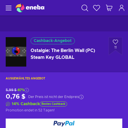
Cashback-Angebot
11
Ostalgie: The Berlin Wall (PC)
Steam Key GLOBAL
AUSGEWÄHLTES ANGEBOT
5,99 $
-87%
0,76 $
Der Preis ist nicht der Endpreis
14
%
Cashback
Bestes Cashback
Promotion endet
in 52 Tagen
!