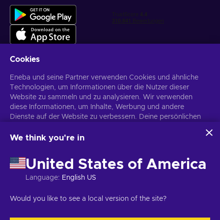
Cookies
Eneba und seine Partner verwenden Cookies und ähnliche
Personalisierte Spielangebote erhalten
Technologien, um Informationen über die Nutzer dieser
Website zu sammeln und zu analysieren. Wir verwenden
Abonnieren
diese Informationen, um Inhalte, Werbung und andere
Dienste auf der Website zu verbessern. Deine persönlichen
Du kannst dich jederzeit wieder abmelden. Weitere Informationen in
den
Datenschutzrichtlinien
.
Daten können auch für die Personalisierung von Anzeigen
verwendet werden.
We think you're in
Indem du auf „Alles akzeptieren“ klickst, stimmst du der
Deutsch
USD
Verwendung dieser Technologien durch Eneba und seine
United States of America
Partner zu. Du kannst deine Zustimmung anpassen, indem du
auf „Anpassen“ klickst.
Language
:
English US
Für weitere Informationen darüber, wie Google deine Daten
verwendet, siehe
\nGoogle Business Sicherheit &
Copyright © 2026 Eneba. Alle Rechte vorbehalten.
UAB „Helis play“,
Would you like to see a local version of the site?
Datenschutz
.
Gyneju g. 4-333, Vilnius, Republik Litauen
Allgemeine
Geschäftsbedingungen
,
Datenschutzrichtlinie
,
Cookie-Einstellungen
.