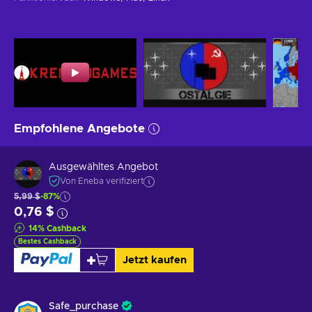
Empfohlene Angebote
Ausgewähltes Angebot
Von Eneba verifiziert
5,99 $
-87%
0,76 $
14
%
Cashback
Bestes Cashback
Jetzt kaufen
Safe_purchase