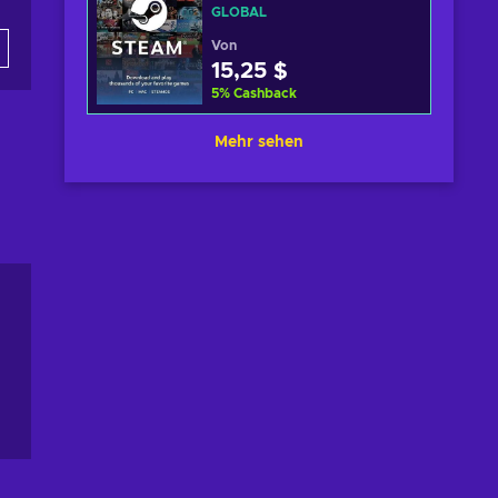
GLOBAL
Von
15,25 $
5
%
Cashback
Mehr sehen