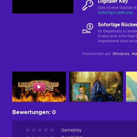
Digitaler Key
Dies ist eine digital
Sofortige Lieferung
Sofortige Rücke
Im Gegensatz zu ander
Eneba eine sofortige R
angesehene Keys erha
Funktioniert auf
:
Windows
Ma
Bewertungen
:
0
Gameplay