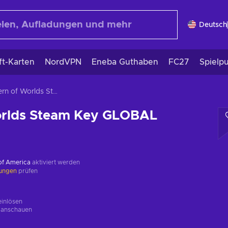
Deutsch
ft-Karten
NordVPN
Eneba Guthaben
FC27
Spielp
Lantern of Worlds Steam Key GLOBAL
orlds Steam Key GLOBAL
 of America
aktiviert werden
kungen
prüfen
einlösen
g
anschauen