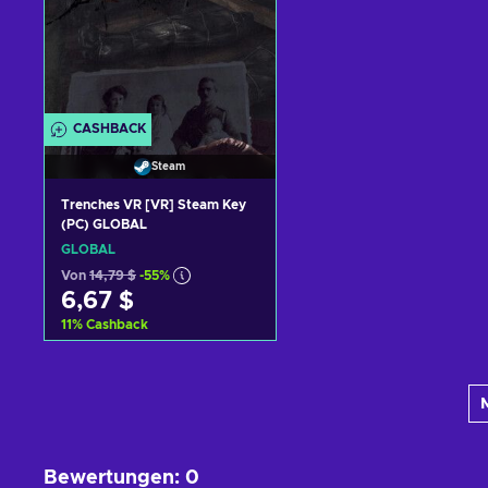
CASHBACK
Steam
Trenches VR [VR] Steam Key
(PC) GLOBAL
GLOBAL
Von
14,79 $
-55%
6,67 $
11
%
Cashback
Zum Warenkorb
hinzufügen
Angebote ansehen
Bewertungen
:
0