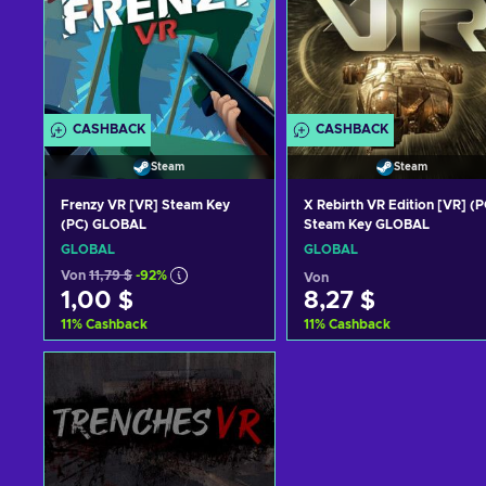
CASHBACK
CASHBACK
Steam
Steam
Frenzy VR [VR] Steam Key
X Rebirth VR Edition [VR] (P
(PC) GLOBAL
Steam Key GLOBAL
GLOBAL
GLOBAL
Von
11,79 $
-92%
Von
1,00 $
8,27 $
11
%
Cashback
11
%
Cashback
Zum Warenkorb
Zum Warenkorb
hinzufügen
hinzufügen
Angebote ansehen
Angebote ansehen