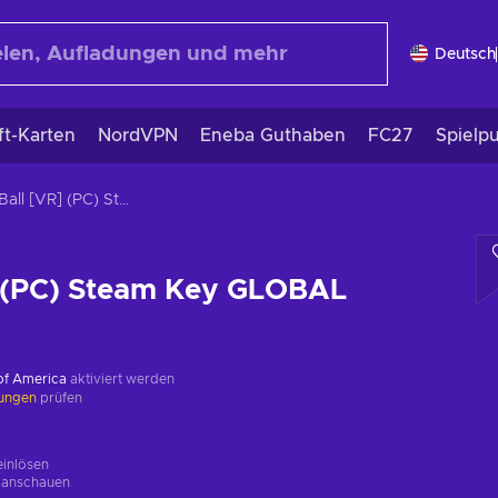
Deutsch
ft-Karten
NordVPN
Eneba Guthaben
FC27
Spielp
HoloBall [VR] (PC) Steam Key GLOBAL
] (PC) Steam Key GLOBAL
 of America
aktiviert werden
kungen
prüfen
einlösen
g
anschauen