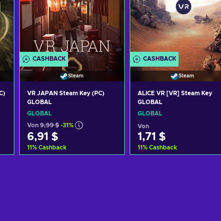
CASHBACK
CASHBACK
Steam
Steam
C)
VR JAPAN Steam Key (PC)
ALICE VR [VR] Steam Key
GLOBAL
GLOBAL
GLOBAL
GLOBAL
Von
9,99 $
-31%
Von
6,91 $
1,71 $
11
%
Cashback
11
%
Cashback
Zum Warenkorb
Zum Warenkorb
hinzufügen
hinzufügen
Angebote ansehen
Angebote ansehen