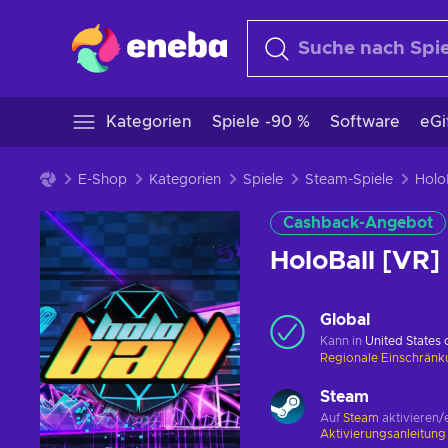
Kategorien
Spiele -90 %
Software
eGi
E-Shop
Kategorien
Spiele
Steam-Spiele
Cashback-Angebot
HoloBall [VR
Global
Kann in
United States
Regionale Einschrän
Steam
Auf
Steam
aktivieren/
Aktivierungsanleitun