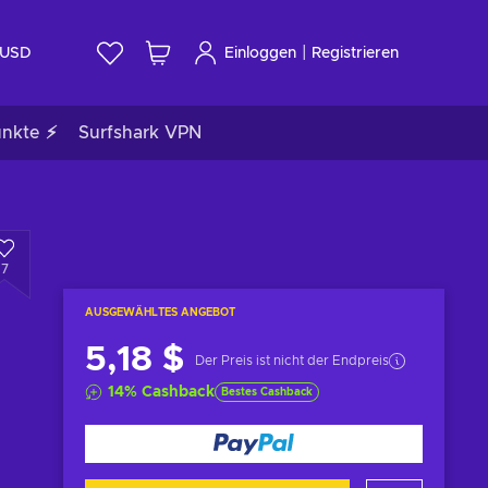
|
USD
Einloggen
Registrieren
unkte ⚡
Surfshark VPN
7
AUSGEWÄHLTES ANGEBOT
5,18 $
Der Preis ist nicht der Endpreis
14
%
Cashback
Bestes Cashback