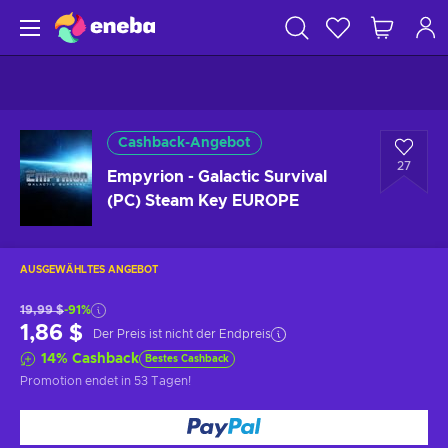
Cashback-Angebot
27
Empyrion - Galactic Survival
(PC) Steam Key EUROPE
AUSGEWÄHLTES ANGEBOT
19,99 $
-91%
1,86 $
Der Preis ist nicht der Endpreis
14
%
Cashback
Bestes Cashback
Promotion endet
in 53 Tagen
!