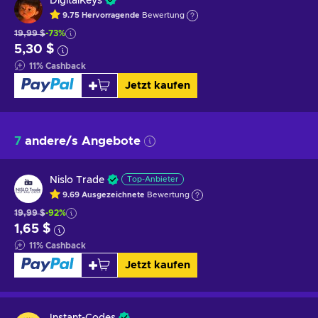
DigitalKeys
9.75
Hervorragende
Bewertung
19,99 $
-73%
5,30 $
11
%
Cashback
Jetzt kaufen
7
andere/s Angebote
Nislo Trade
Top-Anbieter
9.69
Ausgezeichnete
Bewertung
19,99 $
-92%
1,65 $
11
%
Cashback
Jetzt kaufen
Instant-Codes