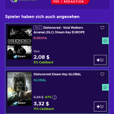
REDAKTION
Spieler haben sich auch angesehen
Dishonored - Void Walkers
DLC
Arsenal (DLC) Steam Key EUROPE
EUROPA
Von
2,08 $
Steam
9
%
Cashback
Dishonored Steam Key GLOBAL
GLOBAL
9,99 $
-67%
3,32 $
Steam
11
%
Cashback