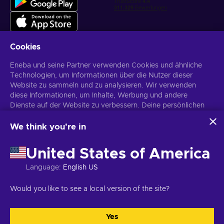
Cookies
Eneba und seine Partner verwenden Cookies und ähnliche
Personalisierte Spielangebote erhalten
Technologien, um Informationen über die Nutzer dieser
Website zu sammeln und zu analysieren. Wir verwenden
Abonnieren
diese Informationen, um Inhalte, Werbung und andere
Dienste auf der Website zu verbessern. Deine persönlichen
Du kannst dich jederzeit wieder abmelden. Weitere Informationen in
den
Datenschutzrichtlinien
.
Daten können auch für die Personalisierung von Anzeigen
verwendet werden.
We think you're in
Indem du auf „Alles akzeptieren“ klickst, stimmst du der
Deutsch
USD
Verwendung dieser Technologien durch Eneba und seine
United States of America
Partner zu. Du kannst deine Zustimmung anpassen, indem du
auf „Anpassen“ klickst.
Language
:
English US
Für weitere Informationen darüber, wie Google deine Daten
verwendet, siehe
\nGoogle Business Sicherheit &
Copyright © 2026 Eneba. Alle Rechte vorbehalten.
UAB „Helis play“,
Would you like to see a local version of the site?
Datenschutz
.
Gyneju g. 4-333, Vilnius, Republik Litauen
Allgemeine
Geschäftsbedingungen
,
Datenschutzrichtlinie
,
Cookie-Einstellungen
.
Yes
Alle akzeptieren
Anpassen