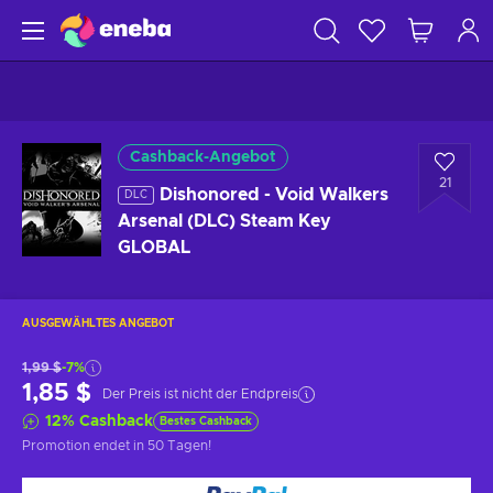
Cashback-Angebot
21
Dishonored - Void Walkers
DLC
Arsenal (DLC) Steam Key
GLOBAL
AUSGEWÄHLTES ANGEBOT
1,99 $
-7%
1,85 $
Der Preis ist nicht der Endpreis
12
%
Cashback
Bestes Cashback
Promotion endet
in 50 Tagen
!