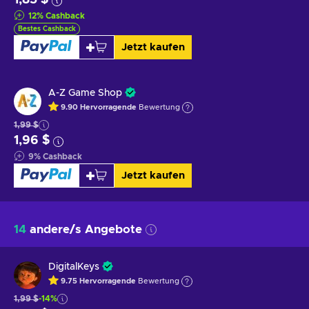
12
%
Cashback
Bestes Cashback
Jetzt kaufen
A-Z Game Shop
9.90
Hervorragende
Bewertung
1,99 $
1,96 $
9
%
Cashback
Jetzt kaufen
14
andere/s Angebote
DigitalKeys
9.75
Hervorragende
Bewertung
1,99 $
-14%