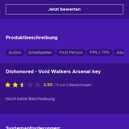
Jetzt bewerten
Produktbeschreibung
Action
Einzelspieler
First Person
FPS / TPS
Abent
Dishonored - Void Walkers Arsenal key
2.50
/ 5 von 2 Bewertungen
Noch keine Beschreibung
Systemanforderungen: