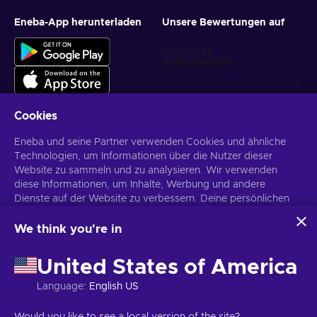
Eneba-App herunterladen
Unsere Bewertungen auf
Cookies
Eneba und seine Partner verwenden Cookies und ähnliche
Personalisierte Spielangebote erhalten
Technologien, um Informationen über die Nutzer dieser
Website zu sammeln und zu analysieren. Wir verwenden
Abonnieren
diese Informationen, um Inhalte, Werbung und andere
Dienste auf der Website zu verbessern. Deine persönlichen
Du kannst dich jederzeit wieder abmelden. Weitere Informationen in
den
Datenschutzrichtlinien
.
Daten können auch für die Personalisierung von Anzeigen
verwendet werden.
We think you're in
Indem du auf „Alles akzeptieren“ klickst, stimmst du der
Deutsch
USD
Verwendung dieser Technologien durch Eneba und seine
United States of America
Partner zu. Du kannst deine Zustimmung anpassen, indem du
auf „Anpassen“ klickst.
Language
:
English US
Für weitere Informationen darüber, wie Google deine Daten
verwendet, siehe
\nGoogle Business Sicherheit &
Copyright © 2026 Eneba. Alle Rechte vorbehalten.
UAB „Helis play“,