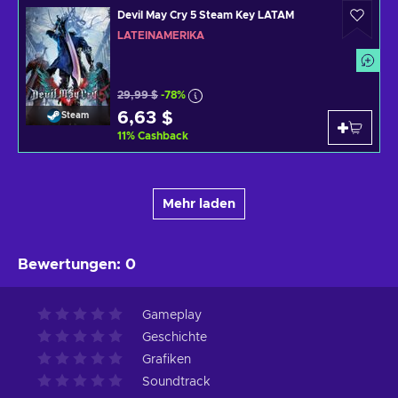
Devil May Cry 5 Steam Key LATAM
LATEINAMERIKA
29,99 $
-78%
6,63 $
Steam
11
%
Cashback
Mehr laden
Bewertungen
:
0
Gameplay
Geschichte
Grafiken
Soundtrack