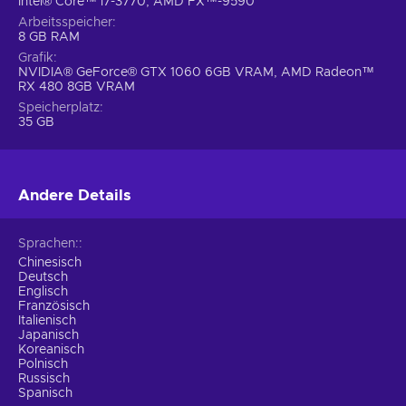
Intel® Core™ i7-3770, AMD FX™-9590
Arbeitsspeicher
8 GB RAM
Grafik
NVIDIA® GeForce® GTX 1060 6GB VRAM, AMD Radeon™
RX 480 8GB VRAM
Speicherplatz
35 GB
Andere Details
Sprachen:
Chinesisch
Deutsch
Englisch
Französisch
Italienisch
Japanisch
Koreanisch
Polnisch
Russisch
Spanisch