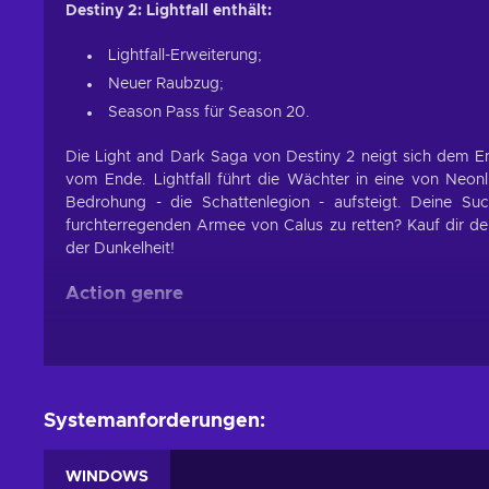
Destiny 2: Lightfall enthält:
Lightfall-Erweiterung;
Neuer Raubzug;
Season Pass für Season 20.
Die Light and Dark Saga von Destiny 2 neigt sich dem En
vom Ende. Lightfall führt die Wächter in eine von Neon
Bedrohung - die Schattenlegion - aufsteigt. Deine Su
furchterregenden Armee von Calus zu retten? Kauf dir den
der Dunkelheit!
Action genre
Wenn du dich mächtig fühlen willst, dann musst du dir Dest
vernichten und der beste Spieler zu sein! Dieses Actionsp
einem kompetenten Spieler werden lässt. Mögliche Be
also entschlossen genug bist, wirst du in diesem Spiel br
Systemanforderungen:
bleiben, wird sich wie eine lang ersehnte Errungenschaft a
Destiny 2: Lightfall Game Features
WINDOWS