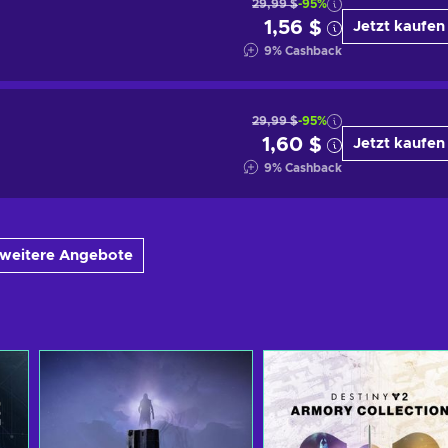
29,99 $
-95%
1,56 $
Jetzt kaufen
9
%
Cashback
29,99 $
-95%
1,60 $
Jetzt kaufen
9
%
Cashback
 weitere Angebote