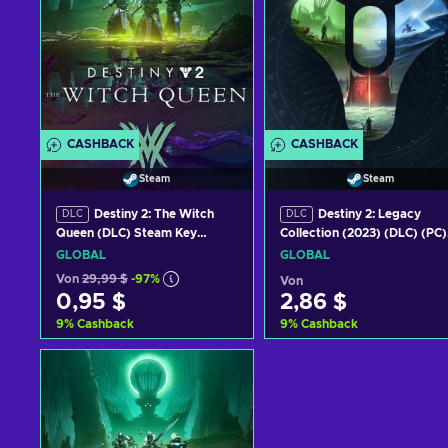
CASHBACK
CASHBACK
Steam
Steam
Destiny 2: The Witch
Destiny 2: Legacy
DLC
DLC
Queen (DLC) Steam Key
Collection (2023) (DLC) (PC)
GLOBAL
Steam Key GLOBAL
GLOBAL
GLOBAL
Von
29,99 $
-97%
Von
0,95 $
2,86 $
9
%
Cashback
9
%
Cashback
Zum Warenkorb
Zum Warenkorb
hinzufügen
hinzufügen
Angebote ansehen
Angebote ansehen