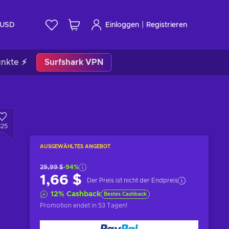
|
USD
Einloggen
Registrieren
unkte ⚡
Surfshark VPN
825
AUSGEWÄHLTES ANGEBOT
29,99 $
-94%
1,66 $
Der Preis ist nicht der Endpreis
12
%
Cashback
Bestes Cashback
Promotion endet
in 53 Tagen
!