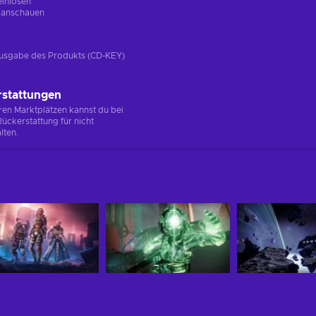
einlösen
g
anschauen
e Ausgabe des Produkts (CD-KEY)
rstattungen
en Marktplätzen kannst du bei
ückerstattung für nicht
lten.