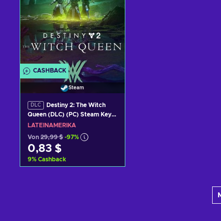
CASHBACK
Steam
Destiny 2: The Witch
DLC
Queen (DLC) (PC) Steam Key
LATAM
LATEINAMERIKA
Von
29,99 $
-97%
0,83 $
9
%
Cashback
Zum Warenkorb
hinzufügen
Angebote ansehen