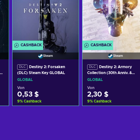
CASHBACK
CASHBACK
Steam
Steam
Destiny 2: Forsaken
Destiny 2: Armory
DLC
DLC
(DLC) Steam Key GLOBAL
Collection (30th Anniv. &
Forsaken Pack) (DLC) (PC)
GLOBAL
GLOBAL
Steam Key GLOBAL
Von
Von
0,53 $
2,30 $
9
%
Cashback
9
%
Cashback
Zum Warenkorb
Zum Warenkorb
hinzufügen
hinzufügen
Angebote ansehen
Angebote ansehen