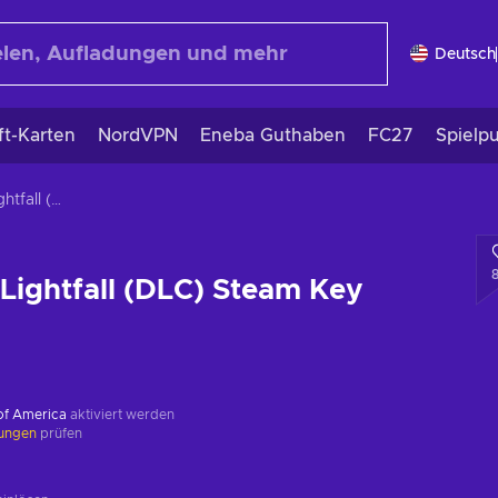
Deutsch
ft-Karten
NordVPN
Eneba Guthaben
FC27
Spielp
Destiny 2: Lightfall (DLC) Steam Key GLOBAL
 Lightfall (DLC) Steam Key
 of America
aktiviert werden
kungen
prüfen