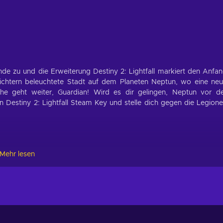
de zu und die Erweiterung Destiny 2: Lightfall markiert den Anfa
lichtern beleuchtete Stadt auf dem Planeten Neptun, wo eine ne
che geht weiter, Guardian! Wird es dir gelingen, Neptun vor d
 Destiny 2: Lightfall Steam Key und stelle dich gegen die Legion
iny 2: Lightfall Steam key. Das Hauptziel ist es, alle deine Feinde 
Mehr lesen
iel wird deine Fähigkeiten auf eine neue Ebene bringen, die dich 
drohungen und Gefahren werden immer wieder auftauchen, wenn 
illieren. Sich schnell durch die Aufgaben zu bewegen und am Leben 
nfühlen.