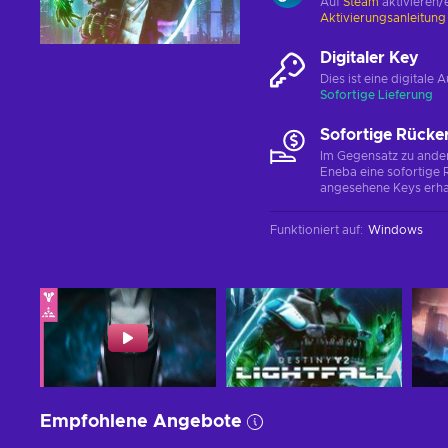
Auf
Steam
aktivieren/
Aktivierungsanleitun
Digitaler Key
Dies ist eine digital
Sofortige Lieferung
Sofortige Rücke
Im Gegensatz zu ander
Eneba eine sofortige R
angesehene Keys erha
Funktioniert auf
:
Windows
Empfohlene Angebote