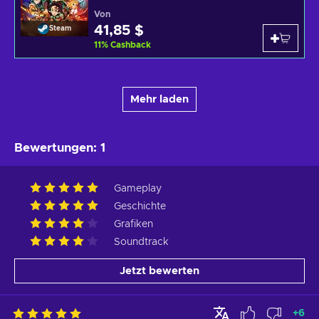
Von
41,85 $
Steam
11
%
Cashback
Mehr laden
Bewertungen
:
1
Gameplay
Geschichte
Grafiken
Soundtrack
Jetzt bewerten
+
6