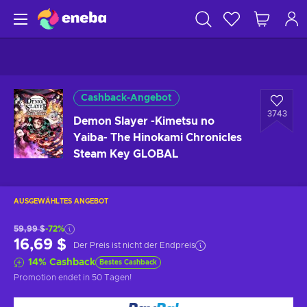
Cashback-Angebot
3743
Demon Slayer -Kimetsu no
Yaiba- The Hinokami Chronicles
Steam Key GLOBAL
AUSGEWÄHLTES ANGEBOT
59,99 $
-72%
16,69 $
Der Preis ist nicht der Endpreis
14
%
Cashback
Bestes Cashback
Promotion endet
in 50 Tagen
!