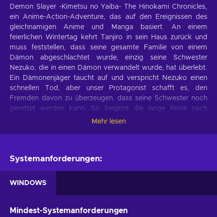
Demon Slayer -Kimetsu no Yaiba- The Hinokami Chronicles,
ein Anime-Action-Adventure, das auf den Ereignissen des
gleichnamigen Anime und Manga basiert. An einem
feierlichen Wintertag kehrt Tanjiro in sein Haus zurück und
muss feststellen, dass seine gesamte Familie von einem
Dämon abgeschlachtet wurde, einzig seine Schwester
Nezuko, die in einen Dämon verwandelt wurde, hat überlebt.
Ein Dämonenjäger taucht auf und verspricht Nezuko einen
schnellen Tod, aber unser Protagonist schafft es, den
Fremden davon zu überzeugen, dass seine Schwester noch
gerettet werden kann. So beginnt die lange Reise nach
Antworten im Demon Slayer -Kimetsu no Yaiba- The
Mehr lesen
Hinokami Chronicles Steam Key.
The Hinokami Chronicles Gameplay Features
Systemanforderungen:
Jeder Dämon besitzt großartige Fähigkeiten, die nur mit
speziellen Klingen und Schwertkünsten bekämpft werden
WINDOWS
können. Verfeinere Tanjiros Technik des Wasseratmens,
überwältige jeden Gegner mit einer Flut von Angriffen und
schlage ihn nieder! Mit dem Demon Slayer: The Hinokami
Mindest-Systemanforderungen
Chronicles Key kannst du diese Features genießen: