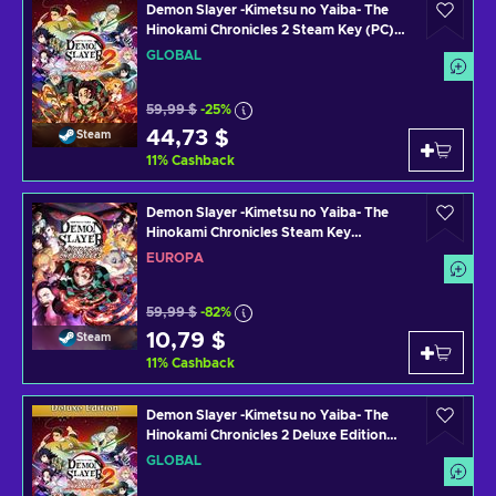
Demon Slayer -Kimetsu no Yaiba- The
Hinokami Chronicles 2 Steam Key (PC)
GLOBAL
GLOBAL
59,99 $
-25%
44,73 $
Steam
11
%
Cashback
Demon Slayer -Kimetsu no Yaiba- The
Hinokami Chronicles Steam Key
EUROPE
EUROPA
59,99 $
-82%
10,79 $
Steam
11
%
Cashback
Demon Slayer -Kimetsu no Yaiba- The
Hinokami Chronicles 2 Deluxe Edition
Steam Key (PC) GLOBAL
GLOBAL