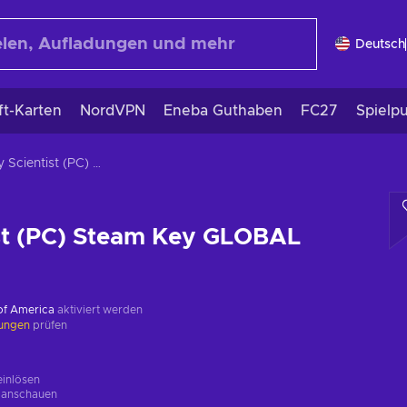
Deutsch
ft-Karten
NordVPN
Eneba Guthaben
FC27
Spielp
Crazy Scientist (PC) Steam Key GLOBAL
ist (PC) Steam Key GLOBAL
 of America
aktiviert werden
kungen
prüfen
einlösen
g
anschauen