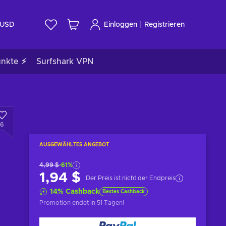
|
USD
Einloggen
Registrieren
unkte ⚡
Surfshark VPN
6
AUSGEWÄHLTES ANGEBOT
4,99 $
-61%
1,94 $
Der Preis ist nicht der Endpreis
14
%
Cashback
Bestes Cashback
Promotion endet
in 51 Tagen
!