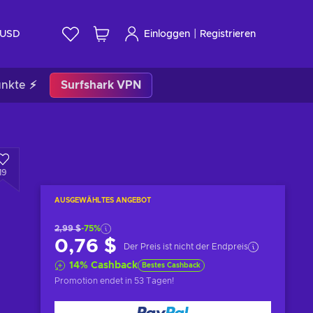
|
USD
Einloggen
Registrieren
unkte ⚡
Surfshark VPN
19
AUSGEWÄHLTES ANGEBOT
2,99 $
-75%
0,76 $
Der Preis ist nicht der Endpreis
14
%
Cashback
Bestes Cashback
Promotion endet
in 53 Tagen
!