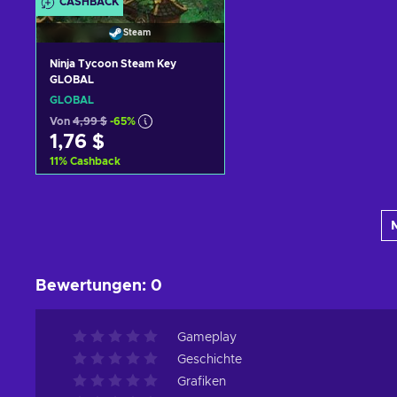
CASHBACK
Steam
Ninja Tycoon Steam Key
GLOBAL
GLOBAL
Von
4,99 $
-65%
1,76 $
11
%
Cashback
Zum Warenkorb
hinzufügen
Angebote ansehen
Bewertungen
:
0
Gameplay
Geschichte
Grafiken