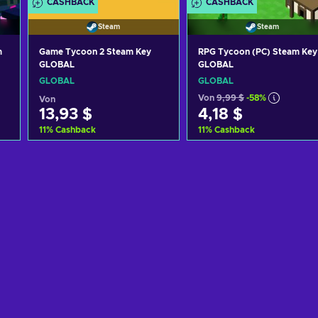
CASHBACK
CASHBACK
Steam
Steam
m
Game Tycoon 2 Steam Key
RPG Tycoon (PC) Steam Key
GLOBAL
GLOBAL
GLOBAL
GLOBAL
Von
9,99 $
-58%
Von
13,93 $
4,18 $
11
%
Cashback
11
%
Cashback
Zum Warenkorb
Zum Warenkorb
hinzufügen
hinzufügen
Angebote ansehen
Angebote ansehen