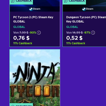
CASHBACK
CASHBACK
Steam
Steam
PC Tycoon 2 (PC) Steam Key
Dungeon Tycoon (PC) Stea
GLOBAL
Key GLOBAL
GLOBAL
GLOBAL
Von
7,99 $
-90%
Von
14,99 $
-97%
0,76 $
0,52 $
11
%
Cashback
11
%
Cashback
Zum Warenkorb
Zum Warenkorb
hinzufügen
hinzufügen
Angebote ansehen
Angebote ansehen