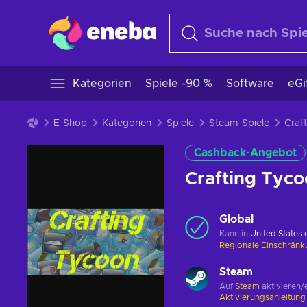
Kategorien
Spiele -90 %
Software
eGi
E-Shop
Kategorien
Spiele
Steam-Spiele
Cashback-Angebot
Crafting Tyc
Global
Kann in
United States
Regionale Einschrän
Steam
Auf
Steam
aktivieren/
Aktivierungsanleitun