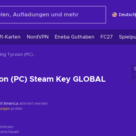
Deutsch
ft-Karten
NordVPN
Eneba Guthaben
FC27
Spielp
Crafting Tycoon (PC) Steam Key GLOBAL
oon (PC) Steam Key GLOBAL
 of America
aktiviert werden
kungen
prüfen
einlösen
g
anschauen