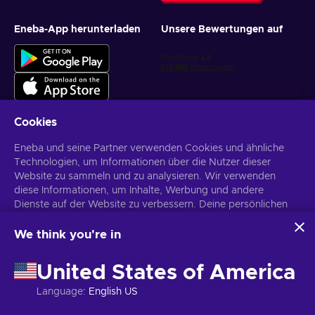
Eneba-App herunterladen
Unsere Bewertungen auf
Cookies
Eneba und seine Partner verwenden Cookies und ähnliche
Personalisierte Spielangebote erhalten
Technologien, um Informationen über die Nutzer dieser
Website zu sammeln und zu analysieren. Wir verwenden
Abonnieren
diese Informationen, um Inhalte, Werbung und andere
Dienste auf der Website zu verbessern. Deine persönlichen
Du kannst dich jederzeit wieder abmelden. Weitere Informationen in
den
Datenschutzrichtlinien
.
Daten können auch für die Personalisierung von Anzeigen
verwendet werden.
We think you're in
Indem du auf „Alles akzeptieren“ klickst, stimmst du der
Deutsch
USD
Verwendung dieser Technologien durch Eneba und seine
United States of America
Partner zu. Du kannst deine Zustimmung anpassen, indem du
auf „Anpassen“ klickst.
Language
:
English US
Für weitere Informationen darüber, wie Google deine Daten