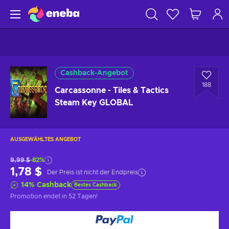
Cashback-Angebot
188
Carcassonne - Tiles & Tactics
Steam Key GLOBAL
AUSGEWÄHLTES ANGEBOT
9,99 $
-82%
1,78 $
Der Preis ist nicht der Endpreis
14
%
Cashback
Bestes Cashback
Promotion endet
in 52 Tagen
!