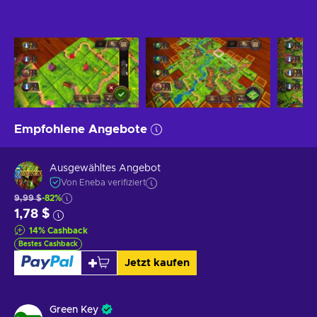
Empfohlene Angebote
Ausgewähltes Angebot
Von Eneba verifiziert
9,99 $
-82%
1,78 $
14
%
Cashback
Bestes Cashback
Jetzt kaufen
Green Key