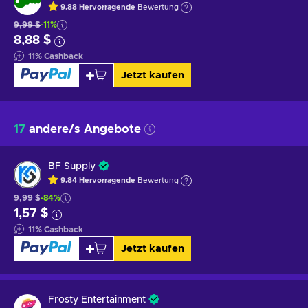
9.88
Hervorragende
Bewertung
9,99 $
-11%
8,88 $
11
%
Cashback
Jetzt kaufen
17
andere/s Angebote
BF Supply
9.84
Hervorragende
Bewertung
9,99 $
-84%
1,57 $
11
%
Cashback
Jetzt kaufen
Frosty Entertainment