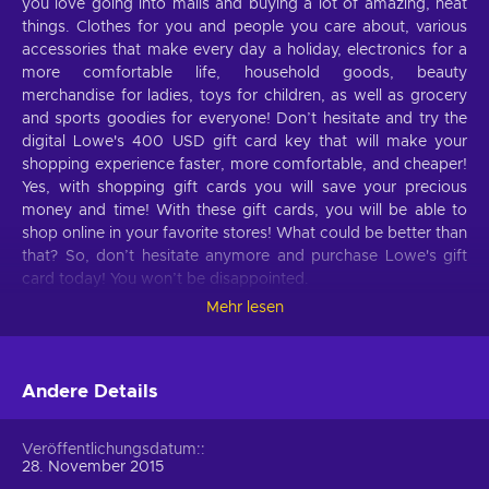
you love going into malls and buying a lot of amazing, neat
things. Clothes for you and people you care about, various
accessories that make every day a holiday, electronics for a
more comfortable life, household goods, beauty
merchandise for ladies, toys for children, as well as grocery
and sports goodies for everyone! Don’t hesitate and try the
digital Lowe's 400 USD gift card key that will make your
shopping experience faster, more comfortable, and cheaper!
Yes, with shopping gift cards you will save your precious
money and time! With these gift cards, you will be able to
shop online in your favorite stores! What could be better than
that? So, don’t hesitate anymore and purchase Lowe's gift
card today! You won’t be disappointed.
Mehr lesen
What can I use the Lowe's gift card for?
Take a look at these features of Lowe's that will make your
life better:
Andere Details
Things for the garden.
All the important things for
Veröffentlichungsdatum:
your garden, including outdoor power equipment, garden
28. November 2015
hoses, wheelbarrows, seeds, soil, plants, and much more;