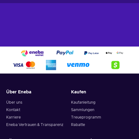
Outdoor power equipment.
Lawn mowers, string
trimmers, leaf blowers, chainsaws, and more;
Products for the bathroom.
Vanities, bath faucets,
toilets, showers, bathtubs, bathroom sinks, and more;
Building supplies.
Lumber, decking, fencing, gates,
concrete, cement, roofing, stairs, columns, and more;
Plumbing equipment.
Plumbing parts, pipe, fittings,
water heaters, valves, water filtration, and more;
Grill equipment.
Grilling tools and accessories, grill
covers, replacement parts, grill cleaning, gazebos, and
even more;
Cheap Lowe's gift card price.
Über Eneba
Kaufen
It’s always better with Lowe's!
Über uns
Kaufanleitung
Keep in mind that with Lowe's 400 USD gift card key, you
Kontakt
Sammlungen
will get the best service since they always improve it. Get
Karriere
Treueprogramm
ready to be satisfied with your favorite goods instantly
Eneba Vertrauen & Transparenz
Rabatte
together with Lowe's gift card at a cheaper price today!
Household goods, clothes, groceries, beauty products,