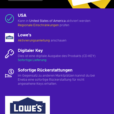
USA
Kann in
United States of America
aktiviert werden
Regionale Einschränkungen
prüfen
Lowe's
Aktivierungsanleitung
anschauen
Digitaler Key
Dies ist eine digitale Ausgabe des Produkts (CD-KEY)
Sofortige Lieferung
Sofortige Rückerstattungen
Im Gegensatz zu anderen Marktplätzen kannst du bei
Eneba eine sofortige Rückerstattung für nicht
angesehene Keys erhalten.