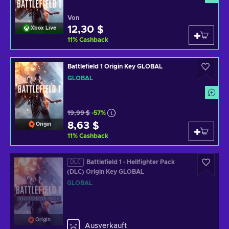
Von
12,30 $
Xbox Live
11
%
Cashback
Battlefield 1 Origin Key GLOBAL
GLOBAL
19,99 $
-57%
8,63 $
Origin
11
%
Cashback
Battlefield 1 - Hellfighter Pack
DLC
(DLC) Origin Key GLOBAL
GLOBAL
Origin
Ausverkauft