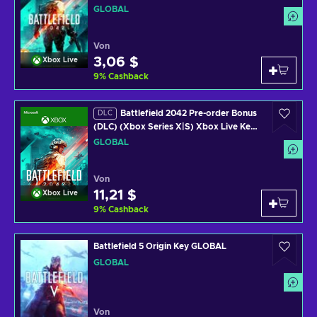
GLOBAL
GLOBAL
Von
3,06 $
Xbox Live
9
%
Cashback
Battlefield 2042 Pre-order Bonus
DLC
(DLC) (Xbox Series X|S) Xbox Live Key
GLOBAL
GLOBAL
Von
11,21 $
Xbox Live
9
%
Cashback
Battlefield 5 Origin Key GLOBAL
GLOBAL
Von