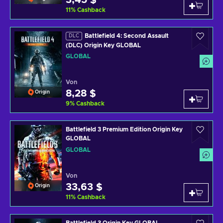
3,45 $
11
%
Cashback
Battlefield 4: Second Assault
DLC
(DLC) Origin Key GLOBAL
GLOBAL
Von
8,28 $
Origin
9
%
Cashback
Battlefield 3 Premium Edition Origin Key
GLOBAL
GLOBAL
Von
33,63 $
Origin
11
%
Cashback