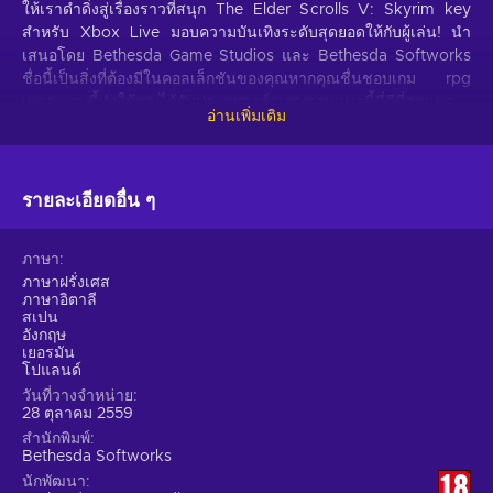
ให้เราดำดิ่งสู่เรื่องราวที่สนุก The Elder Scrolls V: Skyrim key
สำหรับ Xbox Live มอบความบันเทิงระดับสุดยอดให้กับผู้เล่น! นำ
เสนอโดย Bethesda Game Studios และ Bethesda Softworks
ชื่อนี้เป็นสิ่งที่ต้องมีในคอลเล็กชันของคุณหากคุณชื่นชอบเกม rpg
เพราะเกมนี้ทำให้คุณได้รับประสพการ์ณจากเกมแนวนี้ที่ดีที่สุดแนว
อ่านเพิ่มเติม
หน้าของวงการ เกมบน The Elder Scrolls V: Skyrim Xbox Live
key ราคาถูกกำลังรออยู่ - เริ่มการผจญภัยของคุณวันนี้!
RPG
รายละเอียดอื่น ๆ
มีส่วนร่วมในเกม RPG ที่วุ่นวายนี้และทดสอบความสามารถของคุณ
ในการทำงานหลายอย่างพร้อมกัน! The Elder Scrolls V: Skyrim
ภาษา
Xbox Live key ต้องการให้คุณทำภารกิจในขณะที่พัฒนาตัวละคร
ภาษาฝรั่งเศส
ภาษาอิตาลี
ของคุณไปด้วย แข็งแกร่งขึ้นเมื่อคุณเดินผ่านโครงเรื่อง เอาชนะ
สเปน
อุปสรรคต่าง ๆ และดำเนินการภารกิจที่ซับซ้อน เกมดังกล่าวจะทำให้
อังกฤษ
คุณติดใจและช่วยให้คุณพัฒนาทักษะอันมีค่า เช่น การทำงานหลาย
เยอรมัน
อย่างพร้อมกัน การตัดสินใจ และแม้แต่การคิดอย่างมีวิจารณญาณ ดู
โปแลนด์
ว่าคุณสามารถปรับตัวได้ดีเพียงใด คุณสามารถปรับปรุงได้อย่างมี
วันที่วางจำหน่าย
28 ตุลาคม 2559
ประสิทธิภาพเพียงใด และคุณจะประสบความสำเร็จได้เร็วเพียงใด
สำนักพิมพ์
ทั้งหมดนี้รอคุณอยู่ในเกมที่น่าตื่นเต้นนี้!
Bethesda Softworks
นักพัฒนา
คุณสมบัติ