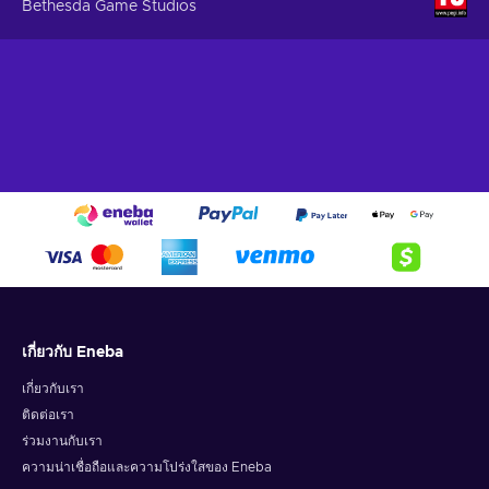
Bethesda Game Studios
ไม่แน่ใจว่าจะหวังอะไรจาก The Elder Scrolls V: Skyrim key?
ลองไปดูคุณสมบัติเหล่านี้ดูสิ:
ผจญภัย – คุณจะได้พบและตอบโต้กับตัวละครที่เต็มไปด้วยสีสัน
แก้ไขปริศนาต่าง ๆ และสำรวจโลก;
โอเพ่นเวิลด์ –คุณจะท่องไปอย่างอิสระในโลกที่กว้างใหญ่ที่เต็มไป
ด้วยสถานที่ต่าง ๆ ความลับที่ซ่อนอยู่ และอีกมากมาย;
RPG – คุณต้องเพิ่มเลเวลตัวละครของคุณ ทำภารกิจให้สำเร็จ
และเริ่มต้นภารกิจที่อาจจะทำให้โลกเปลี่ยนไป;
ผู้เล่นคนเดียว– เกมดังกล่าวมีแคมเปญเนื้อเรื่องสำหรับผู้เล่นคน
เดียว;
The Elder Scrolls V: Skyrim key ราคาถูก.
เกี่ยวกับ Eneba
เกี่ยวกับเรา
ติดต่อเรา
ร่วมงานกับเรา
ความน่าเชื่อถือและความโปร่งใสของ Eneba