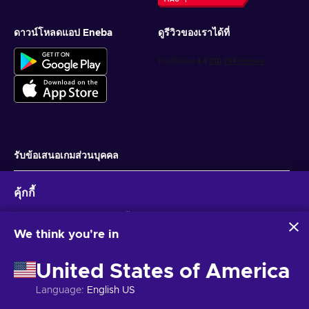
ดาวน์โหลดแอป Eneba
ดูรีวิวของเราได้ที่
รับข้อเสนอเกมส่วนบุคคล
สมัครสมาชิก
คุ้กกี้
คุณสามารถยกเลิกการสมัครได้ตลอดเวลา ไปที่
ประกาศความเป็นส่วนตัว
สำหรับ
ข้อมูลเพิ่มเติม
Eneba และพันธมิตรใช้คุกกี้และเทคโนโลยีที่คล้ายคลึงกันเพื่อ
รวบรวมและวิเคราะห์ข้อมูลเกี่ยวกับผู้ใช้เว็บไซต์นี้ เราใช้ข้อมูลนี้เพื่อ
We think you're in
ปรับปรุงเนื้อหา โฆษณา และบริการอื่นๆ บนเว็บไซต์ ข้อมูลส่วน
ไทย
USD
บุคคลของคุณอาจถูกนำไปใช้เพื่อปรับแต่งโฆษณา
United States of America
การคลิก 'ยอมรับทั้งหมด' หมายความว่าคุณยินยอมให้ Eneba และ
พันธมิตรใช้เทคโนโลยีเหล่านี้ คุณสามารถปรับเปลี่ยนความยินยอม
Language
:
English US
ได้โดยคลิก 'ปรับแต่ง'