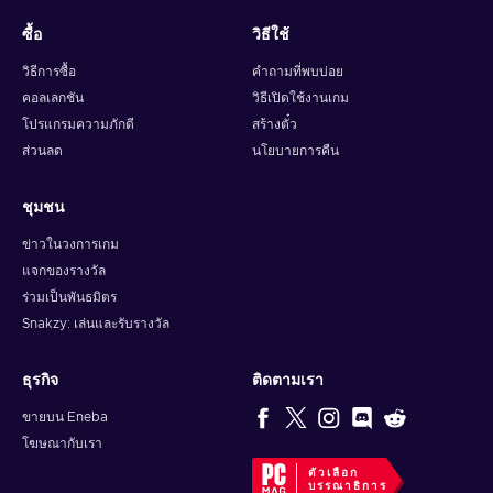
ซื้อ
วิธีใช้
วิธีการซื้อ
คำถามที่พบบ่อย
คอลเลกชัน
วิธีเปิดใช้งานเกม
โปรแกรมความภักดี
สร้างตั๋ว
ส่วนลด
นโยบายการคืน
ชุมชน
ข่าวในวงการเกม
แจกของรางวัล
ร่วมเป็นพันธมิตร
Snakzy: เล่นและรับรางวัล
ธุรกิจ
ติดตามเรา
ขายบน Eneba
โฆษณากับเรา
ตัวเลือก
บรรณาธิการ