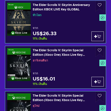
The Elder Scrolls V: Skyrim Anniversary
Edition XBOX LIVE Key GLOBAL
ทั่วโลก
จาก
US$26.33
Xbox Live
11
%
เงินคืน
The Elder Scrolls V: Skyrim Special
Edition (Xbox One) Xbox Live Key
ARGENTINA
อาร์เจนตินา
จาก
US$16.01
Xbox Live
11
%
เงินคืน
The Elder Scrolls V: Skyrim Special
Edition (Xbox One) Xbox Live Key
EUROPE
ยุโรป