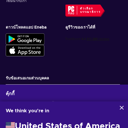
โฆษณากับเรา
ตัวเลือก
บรรณาธิการ
ดาวน์โหลดแอป Eneba
ดูรีวิวของเราได้ที่
รับข้อเสนอเกมส่วนบุคคล
สมัครสมาชิก
คุ้กกี้
คุณสามารถยกเลิกการสมัครได้ตลอดเวลา ไปที่
ประกาศความเป็นส่วนตัว
สำหรับ
ข้อมูลเพิ่มเติม
Eneba และพันธมิตรใช้คุกกี้และเทคโนโลยีที่คล้ายคลึงกันเพื่อ
รวบรวมและวิเคราะห์ข้อมูลเกี่ยวกับผู้ใช้เว็บไซต์นี้ เราใช้ข้อมูลนี้เพื่อ
We think you're in
ปรับปรุงเนื้อหา โฆษณา และบริการอื่นๆ บนเว็บไซต์ ข้อมูลส่วน
ไทย
USD
บุคคลของคุณอาจถูกนำไปใช้เพื่อปรับแต่งโฆษณา
United States of America
การคลิก 'ยอมรับทั้งหมด' หมายความว่าคุณยินยอมให้ Eneba และ