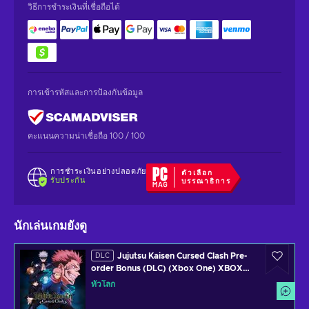
วิธีการชำระเงินที่เชื่อถือได้
การเข้ารหัสและการป้องกันข้อมูล
คะแนนความน่าเชื่อถือ 100 / 100
การชำระเงินอย่างปลอดภัย
ตัวเลือก
รับประกัน
บรรณาธิการ
นักเล่นเกมยังดู
Jujutsu Kaisen Cursed Clash Pre-
DLC
order Bonus (DLC) (Xbox One) XBOX
LIVE Key GLOBAL
ทั่วโลก