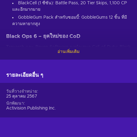
BlackCell (1 ซีซัน): Battle Pass, 20 Tier Skips, 1,100 CP
และอีกมากมาย
GobbleGum Pack สำหรับซอมบี้: GobbleGums 12 ชิ้น ที่มี
ความหายากสูง
Black Ops 6 – ยุคใหม่ของ CoD
Treyarch และ Raven Software ขอนำเสนอ Call of Duty: Black
อ่านเพิ่มเติม
Ops 6 เกมล่าสุดที่กระตุ้นอะดรีนาลีนในซีรีส์ Black Ops ในตำนาน
ซึ่งจัดจำหน่ายโดย Activision เกมยิงมุมมองบุคคลที่หนึ่งในตำนาน
ภาคล่าสุดจะพาคุณเข้าสู่โลกแห่งการสอดแนม การทรยศ และแอ็
คชันที่ไม่มีวันจบสิ้น Black Ops 6 มอบประสบการณ์ที่ตื่นเต้นเร้าใจ
รายละเอียดอื่น ๆ
ด้วยแคมเปญผู้เล่นคนเดียวที่น่าตื่นเต้น โหมดผู้เล่นหลายคนที่เข้มข้น
และการกลับมาของโหมดซอมบี้สุดโปรด​
วันที่วางจำหน่าย
25 ตุลาคม 2567
Black Ops 6 – เกมระทึกขวัญ การเป็นสายลับหลัง
นักพัฒนา
สงครามเย็น
Activision Publishing Inc.
Black Ops 6 ดำเนินเรื่องในช่วงต้นทศวรรษ 1990 โดยถ่ายทอด
ความตึงเครียดและความวุ่นวายในยุคหลังสงครามเย็น คุณจะได้ติด
ตามแฟรงก์ วูดส์ อดีตทหารผ่านศึก Black Ops และทีมของเขาที่ออก
ต่อสู้กับกองกำลังลึกลับใน CIA เมื่อถูกพรากทรัพยากรไป พวกเขาต้อง