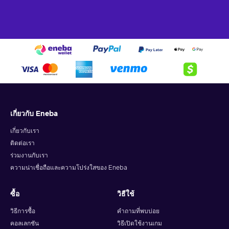
ออกเดินทางในโลกใต้ดินของอาชญากรเพื่อเปิดโปงผู้ทรยศตัวจริง
และล้างมลทินให้ตนเอง​ ซื้อ Call of Duty: Black Ops 6 – Vault
Edition Xbox Live key และดื่มด่ำไปกับ CoD เวอร์ชันใหม่ที่คิดค้น
ขึ้นใหม่
Call of Duty: Black Ops 6 คุณสมบัติเกม
ค้นพบคุณสมบัติล้ำสมัยที่ทำให้ CoD: Black Ops 6 เป็น
เกมที่ต้องเล่น:
แคมเปญผู้เล่นคนเดียว
เกี่ยวกับ Eneba
สัมผัสกับเรื่องราวที่น่าติดตามพร้อมผลลัพธ์ที่หลากหลายตาม
ตัวเลือกของคุณ ภารกิจแต่ละภารกิจในแคมเปญมีเส้นทางต่างๆ
เกี่ยวกับเรา
ตั้งแต่การจารกรรมเชิงกลยุทธ์ไปจนถึงฉากแอ็กชันสุดระทึก
ติดต่อเรา
ร่วมงานกับเรา
การเคลื่อนไหวแบบใหม่
ความน่าเชื่อถือและความโปร่งใสของ Eneba
ลืมข้อจำกัดของ FPS แบบดั้งเดิมไปได้เลยด้วยการเคลื่อนไหว
แบบใหม่ ระบบปฏิวัติวงการนี้ช่วยให้คุณวิ่ง สไลด์ และดำดิ่งไปใน
ทิศทางใดก็ได้ สร้างสถานการณ์การต่อสู้ที่ลื่นไหลและมีชีวิตชีวา
ซื้อ
วิธีใช้
เชื่อมโยงการเคลื่อนไหวและการหลบหลีกเข้าด้วยกันอย่างราบรื่น
วิธีการซื้อ
คำถามที่พบบ่อย
เพื่อเอาชนะและใช้อาวุธได้เหนือกว่าศัตรู
คอลเลกชัน
วิธีเปิดใช้งานเกม