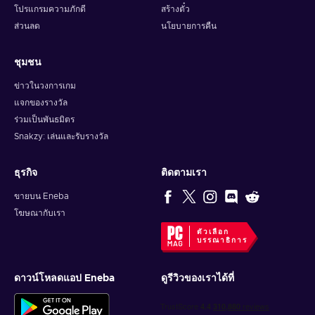
โหมดผู้เล่นหลายคนของ CoD
โปรแกรมความภักดี
สร้างตั๋ว
เข้าร่วมการต่อสู้ที่ดุเดือดบนแผนที่ใหม่ 16 แผนที่ โดยมีแผนที่
ส่วนลด
นโยบายการคืน
หลัก 6 ต่อ 6 จำนวน 12 แผนที่ และแผนที่ Strike จำนวน 4 แผนที่
การกลับมาของระบบ Prestige แบบดั้งเดิมมอบประสบการณ์
ชุมชน
ความก้าวหน้าที่คุ้มค่ายิ่งขึ้น ด้วยอาวุธ อุปกรณ์ และตัวดำเนิน
การใหม่ ผู้เล่นหลายคนใน Black Ops 6 จึงดื่มด่ำและแข่งขันได้
ข่าวในวงการเกม
มากกว่าที่เคย
แจกของรางวัล
ร่วมเป็นพันธมิตร
ซอมบี้แบบ Round-Based
Snakzy: เล่นและรับรางวัล
เตรียมพร้อมสำหรับการประลองซอมบี้สุดขีดด้วยการกลับมา
ของซอมบี้แบบ Round-Based ต่อสู้กับฝูงซอมบี้ในแผนที่ใหม่เอี่ยม
2 แผนที่เมื่อเปิดตัว พร้อมเนื้อหาเพิ่มเติมที่จะตามมา ร่วมทีมกับ
ธุรกิจ
ติดตามเรา
เพื่อน ๆ และรับมือกับฝูงซอมบี้ที่ท้าทาย แต่ละรอบจะเข้มข้นกว่า
รอบก่อน ๆ
ขายบน Eneba
โฆษณากับเรา
เทคโนโลยีล้ำสมัย
ตัวเลือก
Black Ops 6 ได้รับการปรับให้เหมาะสมสำหรับประสบการณ์
บรรณาธิการ
รุ่นถัดไป รองรับ 4K Ultra HD, High Dynamic Range (HDR)
และเฟรมเรตสูงสุด 120 เฟรมต่อวินาที สัมผัสกับภาพและการตอบ
ดาวน์โหลดแอป Eneba
ดูรีวิวของเราได้ที่
สนองที่ไม่มีใครเทียบได้ ทำให้โลกของ Black Ops มีชีวิตชีวา
อย่างที่ไม่เคยมีมาก่อน