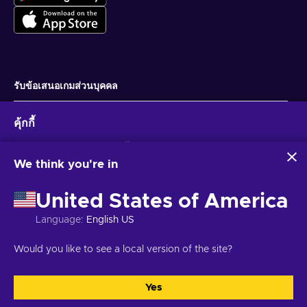
ราคา Call of Duty Black Ops 6 – Vault Edition ถูก
ซื้อคีย์
Call of Duty Black Ops 6 – Vault Edition
ในราคา
ที่ถูก คุ้มค่าอย่างยิ่ง
เนื้อเรื่องและรูปแบบการเล่นของ CoD Black Ops 6
รับข้อเสนอเกมส่วนบุคคล
การเล่าเรื่องที่ดื่มด่ำของแคมเปญ Call of Duty
สมัครสมาชิก
ใน Black Ops 6 สวมบทบาทเป็นแฟรงก์ วูดส์และทีมของเขาใน
คุ้กกี้
ขณะที่พวกเขาเปิดเผยเครือข่ายของการหลอกลวงและการทรยศ
คุณสามารถยกเลิกการสมัครได้ตลอดเวลา ไปที่
ประกาศความเป็นส่วนตัว
สำหรับ
ภายใน CIA นำทางผ่านภารกิจที่มีเดิมพันสูง โดยใช้กลยุทธ์และ
ข้อมูลเพิ่มเติม
Eneba และพันธมิตรใช้คุกกี้และเทคโนโลยีที่คล้ายคลึงกันเพื่อ
อุปกรณ์ที่หลากหลาย สภาพแวดล้อมที่เปลี่ยนแปลงตลอดเวลาของ
รวบรวมและวิเคราะห์ข้อมูลเกี่ยวกับผู้ใช้เว็บไซต์นี้ เราใช้ข้อมูลนี้เพื่อ
We think you're in
แคมเปญและผลลัพธ์ที่หลากหลายทำให้มั่นใจว่าไม่มีภารกิจใดที่จะ
ปรับปรุงเนื้อหา โฆษณา และบริการอื่นๆ บนเว็บไซต์ ข้อมูลส่วน
ไทย
USD
เหมือนเดิมอีกต่อไป
บุคคลของคุณอาจถูกนำไปใช้เพื่อปรับแต่งโฆษณา
United States of America
การคลิก 'ยอมรับทั้งหมด' หมายความว่าคุณยินยอมให้ Eneba และ
การปรับปรุง CoD: การเคลื่อนไหวใหม่และการต่อสู้ที่น่า
พันธมิตรใช้เทคโนโลยีเหล่านี้ คุณสามารถปรับเปลี่ยนความยินยอม
Language
:
English US
ดึงดูด
ได้โดยคลิก 'ปรับแต่ง'
สำหรับข้อมูลเพิ่มเติมเกี่ยวกับวิธีที่ Google ใช้ข้อมูลของคุณ โปรดดู
ลิขสิทธิ์ © 2026 Eneba. สงวนลิขสิทธิ์.
JSC “Helis play”, Gyneju St. 4-333, วิ
Would you like to see a local version of the site?
การนำ Omnimovement มาใช้ทำให้การต่อสู้กลายเป็น
ความปลอดภัยและความเป็นส่วนตัวของ Google Business
ลนีอุส, สาธารณรัฐลิทัวเนีย
ข้อกำหนดและเงื่อนไข
,
แจ้งให้ทราบความเป็นส่วน
ประสบการณ์ที่ลื่นไหลและน่าตื่นเต้น เคลื่อนที่ไปในทิศทางใดก็ได้
ตัว
,
การตั้งค่าคุกกี้
.
อย่างง่ายดาย เชื่อมโยงการเคลื่อนไหวการต่อสู้เข้าด้วยกันเพื่อ
Yes
ยอมรับทั้งหมด
ปรับแต่ง
เอาชนะของคุณ ไม่ว่าคุณจะดำดิ่งสู่การต่อสู้แบบผู้เล่นหลายคนหรือ