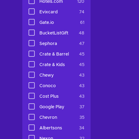
Hotels.com
120
Evixcard
74
Gate.io
61
BucketListGift
48
Sephora
47
Crate & Barrel
45
Crate & Kids
45
Chewy
43
Conoco
43
Cost Plus
43
Google Play
37
Chevron
35
Albertsons
34
Nexon
32