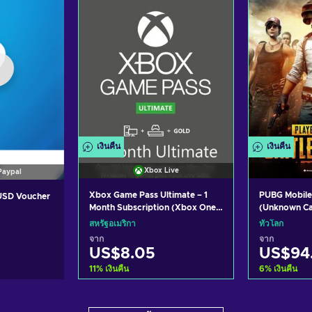
เงินคืน
เงินคืน
Xbox Live
Paypal
Xbox Game Pass Ultimate – 1
PUBG Mobile
 USD Voucher
Month Subscription (Xbox One/
(Unknown C
Windows 10) non-stackable
สหรัฐอเมริกา
ทั่วโลก
Xbox Live Key UNITED STATES
จาก
จาก
US$8.05
US$94
11
%
เงินคืน
6
%
เงินคืน
หยิบใส่ตะกร้า
หยิ
กร้า