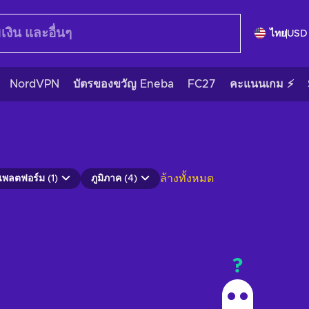
ไทย
USD
NordVPN
บัตรของขวัญ Eneba
FC27
คะแนนเกม ⚡
ล้างทั้งหมด
แพลตฟอร์ม (1)
ภูมิภาค (4)
?