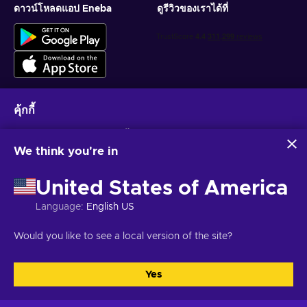
ดาวน์โหลดแอป Eneba
ดูรีวิวของเราได้ที่
คุ้กกี้
รับข้อเสนอเกมส่วนบุคคล
Eneba และพันธมิตรใช้คุกกี้และเทคโนโลยีที่คล้ายคลึงกันเพื่อ
รวบรวมและวิเคราะห์ข้อมูลเกี่ยวกับผู้ใช้เว็บไซต์นี้ เราใช้ข้อมูลนี้เพื่อ
We think you're in
สมัครสมาชิก
ปรับปรุงเนื้อหา โฆษณา และบริการอื่นๆ บนเว็บไซต์ ข้อมูลส่วน
บุคคลของคุณอาจถูกนำไปใช้เพื่อปรับแต่งโฆษณา
คุณสามารถยกเลิกการสมัครได้ตลอดเวลา ไปที่
ประกาศความเป็นส่วนตัว
สำหรับ
United States of America
การคลิก 'ยอมรับทั้งหมด' หมายความว่าคุณยินยอมให้ Eneba และ
ข้อมูลเพิ่มเติม
พันธมิตรใช้เทคโนโลยีเหล่านี้ คุณสามารถปรับเปลี่ยนความยินยอม
Language
:
English US
ได้โดยคลิก 'ปรับแต่ง'
สำหรับข้อมูลเพิ่มเติมเกี่ยวกับวิธีที่ Google ใช้ข้อมูลของคุณ โปรดดู
ไทย
USD
Would you like to see a local version of the site?
ความปลอดภัยและความเป็นส่วนตัวของ Google Business
Yes
ยอมรับทั้งหมด
ปรับแต่ง
ลิขสิทธิ์ © 2026 Eneba. สงวนลิขสิทธิ์.
JSC “Helis play”, Gyneju St. 4-333, วิ
ลนีอุส, สาธารณรัฐลิทัวเนีย
ข้อกำหนดและเงื่อนไข
,
แจ้งให้ทราบความเป็นส่วน