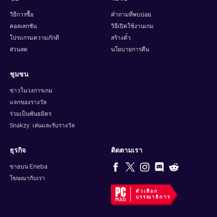
วิธีการซื้อ
คำถามที่พบบ่อย
คอลเลกชัน
วิธีเปิดใช้งานเกม
โปรแกรมความภักดี
สร้างตั๋ว
ส่วนลด
นโยบายการคืน
ชุมชน
ข่าวในวงการเกม
แจกของรางวัล
ร่วมเป็นพันธมิตร
Snakzy: เล่นและรับรางวัล
ธุรกิจ
ติดตามเรา
ขายบน Eneba
โฆษณากับเรา
ตัวเลือก
บรรณาธิการ