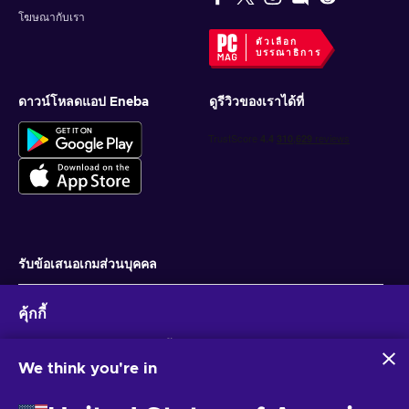
โฆษณากับเรา
ตัวเลือก
บรรณาธิการ
ดาวน์โหลดแอป Eneba
ดูรีวิวของเราได้ที่
รับข้อเสนอเกมส่วนบุคคล
สมัครสมาชิก
คุ้กกี้
คุณสามารถยกเลิกการสมัครได้ตลอดเวลา ไปที่
ประกาศความเป็นส่วนตัว
สำหรับ
ข้อมูลเพิ่มเติม
Eneba และพันธมิตรใช้คุกกี้และเทคโนโลยีที่คล้ายคลึงกันเพื่อ
รวบรวมและวิเคราะห์ข้อมูลเกี่ยวกับผู้ใช้เว็บไซต์นี้ เราใช้ข้อมูลนี้เพื่อ
We think you're in
ปรับปรุงเนื้อหา โฆษณา และบริการอื่นๆ บนเว็บไซต์ ข้อมูลส่วน
ไทย
USD
บุคคลของคุณอาจถูกนำไปใช้เพื่อปรับแต่งโฆษณา