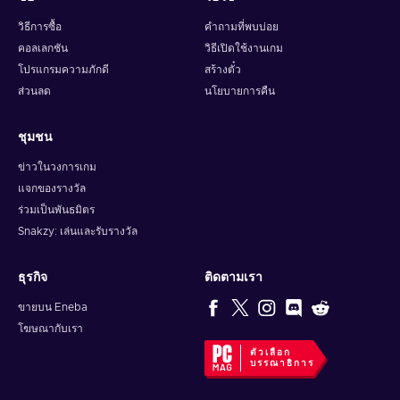
วิธีการซื้อ
คำถามที่พบบ่อย
คอลเลกชัน
วิธีเปิดใช้งานเกม
โปรแกรมความภักดี
สร้างตั๋ว
ส่วนลด
นโยบายการคืน
ชุมชน
ข่าวในวงการเกม
แจกของรางวัล
ร่วมเป็นพันธมิตร
Snakzy: เล่นและรับรางวัล
ธุรกิจ
ติดตามเรา
ขายบน Eneba
โฆษณากับเรา
ตัวเลือก
บรรณาธิการ