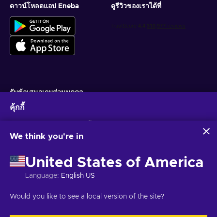
ดาวน์โหลดแอป Eneba
ดูรีวิวของเราได้ที่
รับข้อเสนอเกมส่วนบุคคล
คุ้กกี้
สมัครสมาชิก
Eneba และพันธมิตรใช้คุกกี้และเทคโนโลยีที่คล้ายคลึงกันเพื่อ
คุณสามารถยกเลิกการสมัครได้ตลอดเวลา ไปที่
ประกาศความเป็นส่วนตัว
สำหรับ
รวบรวมและวิเคราะห์ข้อมูลเกี่ยวกับผู้ใช้เว็บไซต์นี้ เราใช้ข้อมูลนี้เพื่อ
ข้อมูลเพิ่มเติม
We think you're in
ปรับปรุงเนื้อหา โฆษณา และบริการอื่นๆ บนเว็บไซต์ ข้อมูลส่วน
บุคคลของคุณอาจถูกนำไปใช้เพื่อปรับแต่งโฆษณา
United States of America
การคลิก 'ยอมรับทั้งหมด' หมายความว่าคุณยินยอมให้ Eneba และ
ไทย
USD
พันธมิตรใช้เทคโนโลยีเหล่านี้ คุณสามารถปรับเปลี่ยนความยินยอม
Language
:
English US
ได้โดยคลิก 'ปรับแต่ง'
สำหรับข้อมูลเพิ่มเติมเกี่ยวกับวิธีที่ Google ใช้ข้อมูลของคุณ โปรดดู
Would you like to see a local version of the site?
ความปลอดภัยและความเป็นส่วนตัวของ Google Business
ลิขสิทธิ์ © 2026 Eneba. สงวนลิขสิทธิ์.
JSC “Helis play”, Gyneju St. 4-333, วิ
ลนีอุส, สาธารณรัฐลิทัวเนีย
ข้อกำหนดและเงื่อนไข
,
แจ้งให้ทราบความเป็นส่วน