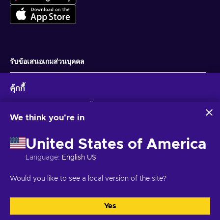
รับข้อเสนอเกมส่วนบุคคล
สมัครสมาชิก
คุ้กกี้
คุณสามารถยกเลิกการสมัครได้ตลอดเวลา ไปที่
ประกาศความเป็นส่วนตัว
สำหรับ
ข้อมูลเพิ่มเติม
Eneba และพันธมิตรใช้คุกกี้และเทคโนโลยีที่คล้ายคลึงกันเพื่อ
รวบรวมและวิเคราะห์ข้อมูลเกี่ยวกับผู้ใช้เว็บไซต์นี้ เราใช้ข้อมูลนี้เพื่อ
We think you're in
ปรับปรุงเนื้อหา โฆษณา และบริการอื่นๆ บนเว็บไซต์ ข้อมูลส่วน
ไทย
USD
บุคคลของคุณอาจถูกนำไปใช้เพื่อปรับแต่งโฆษณา
United States of America
การคลิก 'ยอมรับทั้งหมด' หมายความว่าคุณยินยอมให้ Eneba และ
พันธมิตรใช้เทคโนโลยีเหล่านี้ คุณสามารถปรับเปลี่ยนความยินยอม
Language
:
English US
ได้โดยคลิก 'ปรับแต่ง'
สำหรับข้อมูลเพิ่มเติมเกี่ยวกับวิธีที่ Google ใช้ข้อมูลของคุณ โปรดดู
ลิขสิทธิ์ © 2026 Eneba. สงวนลิขสิทธิ์.
JSC “Helis play”, Gyneju St. 4-333, วิ
Would you like to see a local version of the site?
ความปลอดภัยและความเป็นส่วนตัวของ Google Business
ลนีอุส, สาธารณรัฐลิทัวเนีย
ข้อกำหนดและเงื่อนไข
,
แจ้งให้ทราบความเป็นส่วน
ตัว
,
การตั้งค่าคุกกี้
.
Yes
ยอมรับทั้งหมด
ปรับแต่ง