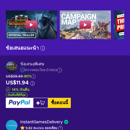
ข้อเสนอแนะนำ
ข้อเสนอพิเศษ
ตรวจสอบโดย Eneba
US$59.99
-80%
US$11.94
14
%
เงินคืน
เงินคืนที่ดีที่สุด
ซื้อตอนนี้
InstantGamesDelivery
9.82
คะแนน
ยอดเยี่ยม