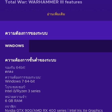
Total War: WARHAMMER III features
The sequel to Total War I and Total War II opens up the
อ่านเพิ่มเติม
doors for many opportunities that make the game
captivating once again:
Multiplayer.
The cross-store multiplayer campaign lets
ความต้องการของระบบ
you compete with friends and strangers in real-time;
Bigger territories.
The campaign map is twice the size
WINDOWS
of Eye of the Vortex from Total War 2;
Mega campaign.
Those who have all three games of
ความต้องการขั้นต่ำของระบบ
the series, are able to play a combined mega campaign
and use content from all games/DLC in the multiplayer
รองรับ 64bit
mode;
ตกลง
ความต้องการของระบบ
Playable races.
The main races of the series are now
Windows 7 64-bit
playable factions;
โปรเซสเซอร์
Grand strategy.
While the never-ending battles test
Intel i3/Ryzen 3 series
your tactics, the whole gameplay tests your grand
หน่วยความจำ
strategy;
6 GB RAM
Cheap Total War: WARHAMMER 3 price.
กราฟิก
Nvidia GTX 900/AMD RX 400 series | Intel Iris Xe Graphics