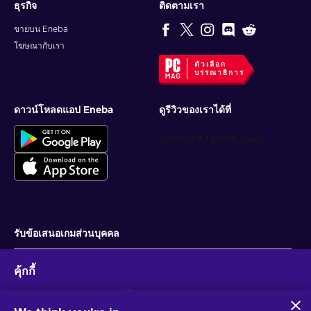
ธุรกิจ
ติดตามเรา
ขายบน Eneba
โฆษณากับเรา
ตัวเลือก
บรรณาธิการ
ดาวน์โหลดแอป Eneba
ดูรีวิวของเราได้ที่
รับข้อเสนอเกมส่วนบุคคล
สมัครสมาชิก
คุ้กกี้
คุณสามารถยกเลิกการสมัครได้ตลอดเวลา ไปที่
ประกาศความเป็นส่วนตัว
สำหรับ
ข้อมูลเพิ่มเติม
Eneba และพันธมิตรใช้คุกกี้และเทคโนโลยีที่คล้ายคลึงกันเพื่อ