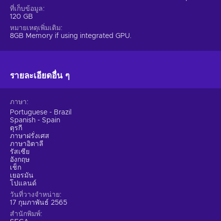
Create strategies and conquer the world
ที่เก็บข้อมูล
120 GB
Get Total War: Warhammer 3 key and immerse yourself into
หมายเหตุเพิ่มเติม
8GB Memory if using integrated GPU.
The Realm of Chaos, a dimension that the four Ruinous
Powers – Nurgle, Slaanesh, Tzeentch and Khorne – rule. As
the kingdoms of Kislev and Grand Cathay are sending their
armies into this place, the world is in danger. Step into the
รายละเอียดอื่น ๆ
real-time battles, manage your armies, engage in diplomacy
and conquer territories. The political and economic simulator
will test your tactical and strategic skills, so you better get
ภาษา
ready to use your brain power. Get Total War: Warhammer
Portuguese - Brazil
Steam key now and prove that you’re the best thinker out
Spanish - Spain
ตุรกี
there!
ภาษาฝรั่งเศส
ภาษาอิตาลี
รัสเซีย
อังกฤษ
เช็ก
เยอรมัน
โปแลนด์
วันที่วางจำหน่าย
17 กุมภาพันธ์ 2565
สำนักพิมพ์