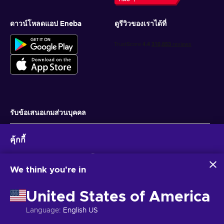
ดาวน์โหลดแอป Eneba
ดูรีวิวของเราได้ที่
รับข้อเสนอเกมส่วนบุคคล
สมัครสมาชิก
คุ้กกี้
คุณสามารถยกเลิกการสมัครได้ตลอดเวลา ไปที่
ประกาศความเป็นส่วนตัว
สำหรับ
ข้อมูลเพิ่มเติม
Eneba และพันธมิตรใช้คุกกี้และเทคโนโลยีที่คล้ายคลึงกันเพื่อ
รวบรวมและวิเคราะห์ข้อมูลเกี่ยวกับผู้ใช้เว็บไซต์นี้ เราใช้ข้อมูลนี้เพื่อ
We think you're in
ปรับปรุงเนื้อหา โฆษณา และบริการอื่นๆ บนเว็บไซต์ ข้อมูลส่วน
ไทย
USD
บุคคลของคุณอาจถูกนำไปใช้เพื่อปรับแต่งโฆษณา
United States of America
การคลิก 'ยอมรับทั้งหมด' หมายความว่าคุณยินยอมให้ Eneba และ
พันธมิตรใช้เทคโนโลยีเหล่านี้ คุณสามารถปรับเปลี่ยนความยินยอม
Language
:
English US
ได้โดยคลิก 'ปรับแต่ง'