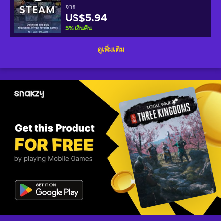
จาก
US$5.94
5
%
เงินคืน
ดูเพิ่มเติม