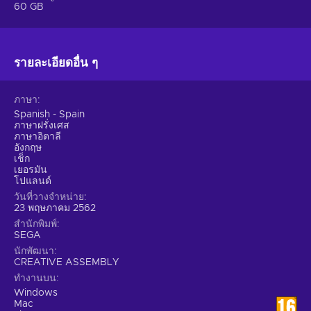
60 GB
the beloved real-time battles, and turn-based conquests
format, this time, however, the two are more interconnected
than ever before! Not only will your battle decisions impact
the outer opinions about you, but they will also affect the
รายละเอียดอื่น ๆ
numerous friendships and rivalries you accumulate
throughout the game!
ภาษา
Spanish - Spain
Allies & Rivals can shift their roles in an instant, so expect the
ภาษาฝรั่งเศส
ภาษาอิตาลี
unexpected with this one!
อังกฤษ
เช็ก
เยอรมัน
โปแลนด์
วันที่วางจำหน่าย
23 พฤษภาคม 2562
สำนักพิมพ์
SEGA
นักพัฒนา
CREATIVE ASSEMBLY
ทำงานบน
Windows
Mac