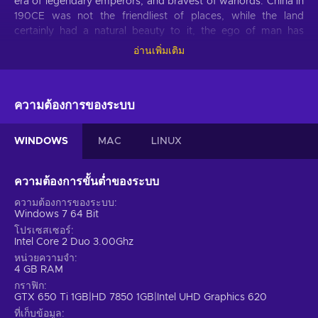
era of legendary emperors, and bravest of warlords. China in
190CE was not the friendliest of places, while the land
certainly had a natural beauty to it, the ego of man has
devastated and fractured it to pieces. A call for a new
อ่านเพิ่มเติม
emperor has emerged, and you are about to answer upon
the calling!
ความต้องการของระบบ
Legends
Choose one of 12 most-powerful warlords throughout history
and overtake the lands with superior tactics, strategy, skill,
WINDOWS
MAC
LINUX
and knowledge! Each of the available characters is an
undeniable Master of Its craft with a unique personality,
playstyle, and specific objectives at sight! Total War: THREE
ความต้องการขั้นต่ำของระบบ
KINGDOMS key incentivise you to recruit generals, build
ความต้องการของระบบ
armies, and participate in the most dynamic inter-
Windows 7 64 Bit
relationships in the series! You are not the only unique
โปรเซสเซอร์
creation around; your enemies are not the least bit less
Intel Core 2 Duo 3.00Ghz
exceptional!
หน่วยความจำ
4 GB RAM
RTS & TBS Mash
กราฟิก
GTX 650 Ti 1GB|HD 7850 1GB|Intel UHD Graphics 620
Once again, the fans of the Total War series can rejoice! The
newest Total War: THREE KINGDOMS key release features
ที่เก็บข้อมูล