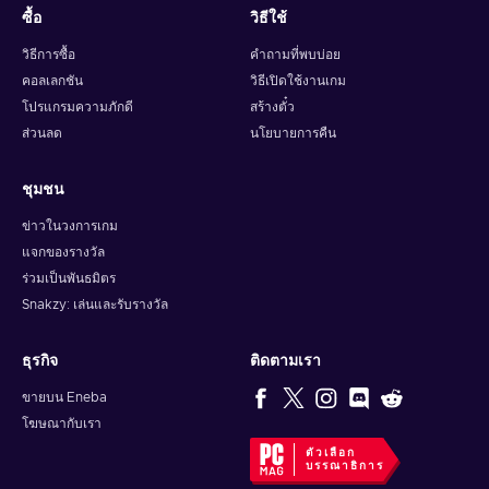
ซื้อ
วิธีใช้
วิธีการซื้อ
คำถามที่พบบ่อย
คอลเลกชัน
วิธีเปิดใช้งานเกม
โปรแกรมความภักดี
สร้างตั๋ว
ส่วนลด
นโยบายการคืน
ชุมชน
ข่าวในวงการเกม
แจกของรางวัล
ร่วมเป็นพันธมิตร
Snakzy: เล่นและรับรางวัล
ธุรกิจ
ติดตามเรา
ขายบน Eneba
โฆษณากับเรา
ตัวเลือก
บรรณาธิการ