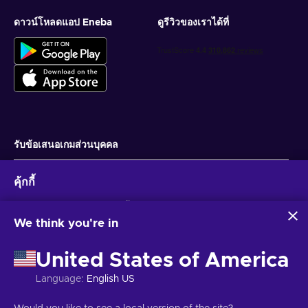
ดาวน์โหลดแอป Eneba
ดูรีวิวของเราได้ที่
รับข้อเสนอเกมส่วนบุคคล
สมัครสมาชิก
คุ้กกี้
คุณสามารถยกเลิกการสมัครได้ตลอดเวลา ไปที่
ประกาศความเป็นส่วนตัว
สำหรับ
ข้อมูลเพิ่มเติม
Eneba และพันธมิตรใช้คุกกี้และเทคโนโลยีที่คล้ายคลึงกันเพื่อ
รวบรวมและวิเคราะห์ข้อมูลเกี่ยวกับผู้ใช้เว็บไซต์นี้ เราใช้ข้อมูลนี้เพื่อ
We think you're in
ปรับปรุงเนื้อหา โฆษณา และบริการอื่นๆ บนเว็บไซต์ ข้อมูลส่วน
ไทย
USD
บุคคลของคุณอาจถูกนำไปใช้เพื่อปรับแต่งโฆษณา
United States of America
การคลิก 'ยอมรับทั้งหมด' หมายความว่าคุณยินยอมให้ Eneba และ
พันธมิตรใช้เทคโนโลยีเหล่านี้ คุณสามารถปรับเปลี่ยนความยินยอม
Language
:
English US
ได้โดยคลิก 'ปรับแต่ง'
สำหรับข้อมูลเพิ่มเติมเกี่ยวกับวิธีที่ Google ใช้ข้อมูลของคุณ โปรดดู
ลิขสิทธิ์ © 2026 Eneba. สงวนลิขสิทธิ์.
JSC “Helis play”, Gyneju St. 4-333, วิ