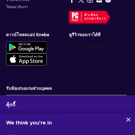
โฆษณากับเรา
ตัวเลือก
บรรณาธิการ
ดาวน์โหลดแอป Eneba
ดูรีวิวของเราได้ที่
รับข้อเสนอเกมส่วนบุคคล
สมัครสมาชิก
คุ้กกี้
คุณสามารถยกเลิกการสมัครได้ตลอดเวลา ไปที่
ประกาศความเป็นส่วนตัว
สำหรับ
ข้อมูลเพิ่มเติม
Eneba และพันธมิตรใช้คุกกี้และเทคโนโลยีที่คล้ายคลึงกันเพื่อ
รวบรวมและวิเคราะห์ข้อมูลเกี่ยวกับผู้ใช้เว็บไซต์นี้ เราใช้ข้อมูลนี้เพื่อ
We think you're in
ปรับปรุงเนื้อหา โฆษณา และบริการอื่นๆ บนเว็บไซต์ ข้อมูลส่วน
ไทย
USD
บุคคลของคุณอาจถูกนำไปใช้เพื่อปรับแต่งโฆษณา