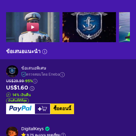
ข้อเสนอแนะนำ
ข้อเสนอพิเศษ
ตรวจสอบโดย Eneba
US$29.99
-95%
US$1.60
14
%
เงินคืน
เงินคืนที่ดีที่สุด
ซื้อตอนนี้
DigitalKeys
9.75
คะแนน
ยอดเยี่ยม