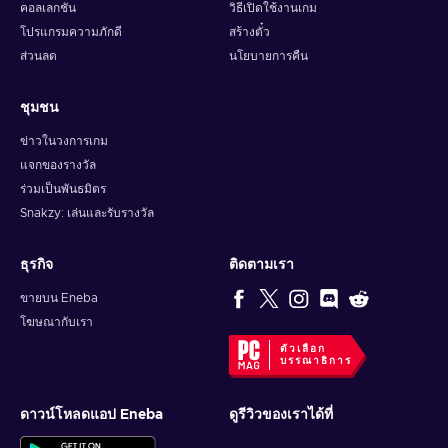
คอลเลกชัน
วิธีเปิดใช้งานเกม
โปรแกรมความภักดี
สร้างตั๋ว
ส่วนลด
นโยบายการคืน
ชุมชน
ข่าวในวงการเกม
แจกของรางวัล
ร่วมเป็นพันธมิตร
Snakzy: เล่นและรับรางวัล
ธุรกิจ
ติดตามเรา
ขายบน Eneba
โฆษณากับเรา
ตัวเลือก
บรรณาธิการ
ดาวน์โหลดแอป Eneba
ดูรีวิวของเราได้ที่