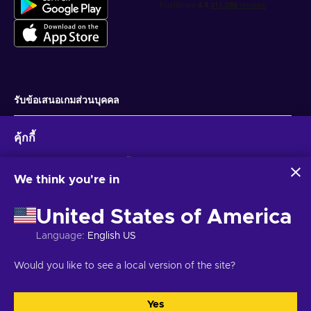
รับข้อเสนอเกมส่วนบุคคล
สมัครสมาชิก
คุ้กกี้
คุณสามารถยกเลิกการสมัครได้ตลอดเวลา ไปที่
ประกาศความเป็นส่วนตัว
สำหรับ
ข้อมูลเพิ่มเติม
Eneba และพันธมิตรใช้คุกกี้และเทคโนโลยีที่คล้ายคลึงกันเพื่อ
รวบรวมและวิเคราะห์ข้อมูลเกี่ยวกับผู้ใช้เว็บไซต์นี้ เราใช้ข้อมูลนี้เพื่อ
We think you're in
ปรับปรุงเนื้อหา โฆษณา และบริการอื่นๆ บนเว็บไซต์ ข้อมูลส่วน
ไทย
USD
บุคคลของคุณอาจถูกนำไปใช้เพื่อปรับแต่งโฆษณา
United States of America
การคลิก 'ยอมรับทั้งหมด' หมายความว่าคุณยินยอมให้ Eneba และ
พันธมิตรใช้เทคโนโลยีเหล่านี้ คุณสามารถปรับเปลี่ยนความยินยอม
Language
:
English US
ได้โดยคลิก 'ปรับแต่ง'
สำหรับข้อมูลเพิ่มเติมเกี่ยวกับวิธีที่ Google ใช้ข้อมูลของคุณ โปรดดู
ลิขสิทธิ์ © 2026 Eneba. สงวนลิขสิทธิ์.
JSC “Helis play”, Gyneju St. 4-333, วิ
Would you like to see a local version of the site?
ความปลอดภัยและความเป็นส่วนตัวของ Google Business
ลนีอุส, สาธารณรัฐลิทัวเนีย
ข้อกำหนดและเงื่อนไข
,
แจ้งให้ทราบความเป็นส่วน
ตัว
,
การตั้งค่าคุกกี้
.
Yes
ยอมรับทั้งหมด
ปรับแต่ง