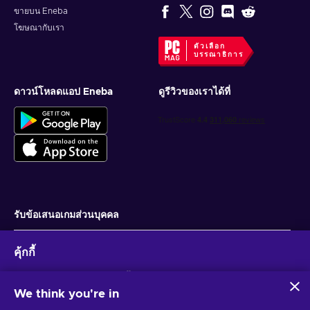
ขายบน Eneba
โฆษณากับเรา
ตัวเลือก
บรรณาธิการ
ดาวน์โหลดแอป Eneba
ดูรีวิวของเราได้ที่
รับข้อเสนอเกมส่วนบุคคล
สมัครสมาชิก
คุ้กกี้
คุณสามารถยกเลิกการสมัครได้ตลอดเวลา ไปที่
ประกาศความเป็นส่วนตัว
สำหรับ
ข้อมูลเพิ่มเติม
Eneba และพันธมิตรใช้คุกกี้และเทคโนโลยีที่คล้ายคลึงกันเพื่อ
รวบรวมและวิเคราะห์ข้อมูลเกี่ยวกับผู้ใช้เว็บไซต์นี้ เราใช้ข้อมูลนี้เพื่อ
We think you're in
ปรับปรุงเนื้อหา โฆษณา และบริการอื่นๆ บนเว็บไซต์ ข้อมูลส่วน