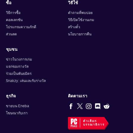
ซื้อ
วิธีใช้
วิธีการซื้อ
คำถามที่พบบ่อย
คอลเลกชัน
วิธีเปิดใช้งานเกม
โปรแกรมความภักดี
สร้างตั๋ว
ส่วนลด
นโยบายการคืน
ชุมชน
ข่าวในวงการเกม
แจกของรางวัล
ร่วมเป็นพันธมิตร
Snakzy: เล่นและรับรางวัล
ธุรกิจ
ติดตามเรา
ขายบน Eneba
โฆษณากับเรา
ตัวเลือก
บรรณาธิการ