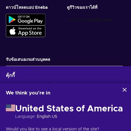
ดาวน์โหลดแอป Eneba
ดูรีวิวของเราได้ที่
รับข้อเสนอเกมส่วนบุคคล
สมัครสมาชิก
คุ้กกี้
คุณสามารถยกเลิกการสมัครได้ตลอดเวลา ไปที่
ประกาศความเป็นส่วนตัว
สำหรับ
ข้อมูลเพิ่มเติม
Eneba และพันธมิตรใช้คุกกี้และเทคโนโลยีที่คล้ายคลึงกันเพื่อ
รวบรวมและวิเคราะห์ข้อมูลเกี่ยวกับผู้ใช้เว็บไซต์นี้ เราใช้ข้อมูลนี้เพื่อ
We think you're in
ปรับปรุงเนื้อหา โฆษณา และบริการอื่นๆ บนเว็บไซต์ ข้อมูลส่วน
ไทย
USD
บุคคลของคุณอาจถูกนำไปใช้เพื่อปรับแต่งโฆษณา
United States of America
การคลิก 'ยอมรับทั้งหมด' หมายความว่าคุณยินยอมให้ Eneba และ
พันธมิตรใช้เทคโนโลยีเหล่านี้ คุณสามารถปรับเปลี่ยนความยินยอม
Language
:
English US
ได้โดยคลิก 'ปรับแต่ง'
สำหรับข้อมูลเพิ่มเติมเกี่ยวกับวิธีที่ Google ใช้ข้อมูลของคุณ โปรดดู
ลิขสิทธิ์ © 2026 Eneba. สงวนลิขสิทธิ์.
JSC “Helis play”, Gyneju St. 4-333, วิ
Would you like to see a local version of the site?