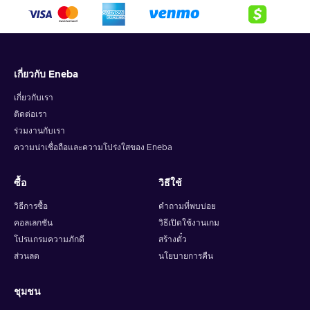
behind Washington, D.C., for the vibrant streets of New York
City, where new challenges and lucrative opportunities await
those who plan smart. Indulge your greed by accumulating a
vast collection of loot, including gold, cash, weapons,
cosmetics, and accolades. Choose your style: stealth or guns
เกี่ยวกับ Eneba
blazing, hostages as pawns, or released as a show of mercy.
Play solo or team up with trusted friends to conquer heists
เกี่ยวกับเรา
and build unbreakable bonds. Buy the PAYDAY 3 Steam key
ติดต่อเรา
and embrace the thrill of the perfect score.
ร่วมงานกับเรา
ความน่าเชื่อถือและความโปร่งใสของ Eneba
ซื้อ
วิธีใช้
วิธีการซื้อ
คำถามที่พบบ่อย
คอลเลกชัน
วิธีเปิดใช้งานเกม
โปรแกรมความภักดี
สร้างตั๋ว
ส่วนลด
นโยบายการคืน
ชุมชน