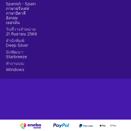
by meticulously planning and executing heists with
Spanish - Spain
precision;
ภาษาฝรั่งเศส
ภาษาอิตาลี
Strategic Heisting.
Embrace the art of heisting by
อังกฤษ
employing careful planning, hard work, and a touch of
เยอรมัน
luck.
วันที่วางจำหน่าย
21 กันยายน 2566
Choose your preferred approach.
Stealthy infiltration
สำนักพิมพ์
or an all-out assault, sparing hostages or using them as
Deep Silver
leverage? Personalize your gameplay experience by
นักพัฒนา
making choices that significantly impact the outcome;
Starbreeze
Thriving Co-op Experience.
Team up with trusted
ทำงานบน
friends for an immersive co-op experience.
Windows
Forge strong bonds through challenging heists and
enjoy the camaraderie within the game and the
community;
Cheap Payday 3 price.
The perfect heist
Prepare for the ultimate heisting experience in PAYDAY 3.
The legendary Payday Crew returns, torn from retirement by
a new threat spawned from their own chaos. They leave