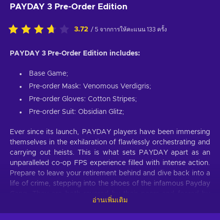
PAYDAY 3 Pre-Order Edition
3.72
/ 5 จากการให้คะแนน 133 ครั้ง
PAYDAY 3 Pre-Order Edition includes:
Base Game;
Pre-order Mask: Venomous Verdigris;
Pre-order Gloves: Cotton Stripes;
Pre-order Suit: Obsidian Glitz;
Ever since its launch, PAYDAY players have been immersing
themselves in the exhilaration of flawlessly orchestrating and
carrying out heists. This is what sets PAYDAY apart as an
unparalleled co-op FPS experience filled with intense action.
Prepare to leave your retirement behind and dive back into a
life of crime, stepping into the shoes of the infamous Payday
Gang. They are both revered by their peers and feared by
อ่านเพิ่มเติม
law enforcement wherever they go. Despite their previous
reign of terror in Washington, D.C., coming to an end, the