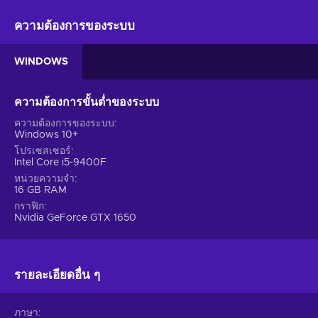
crew reunites years later in New York to confront a new
threat that forces them out of their early retirement. Get the
ความต้องการของระบบ
gang together and immerse in carefully planned heists and
high-octane action with the PAYDAY 3 Steam key!
WINDOWS
PAYDAY 3 game features
ความต้องการขั้นต่ำของระบบ
Plan and execute a perfect heist with an arsenal of thrilling
game features like:
ความต้องการของระบบ
Windows 10+
The Legendary Payday Crew.
Join the dreaded and
โปรเซสเซอร์
Intel Core i5-9400F
renowned Payday Crew as they come out of retirement to
หน่วยความจำ
face a new threat. Witness their return to the criminal
16 GB RAM
world, compelled by the chaos they left behind;
กราฟิก
New York City Setting.
Explore a fresh location as the
Nvidia GeForce GTX 1650
Crew leaves Washington DC behind and relocates to New
York City. Encounter new challenges and seize new
opportunities for successful heists;
รายละเอียดอื่น ๆ
Greed and Rewards.
Indulge your greed and collect
various treasures, including gold, cash, jewelry, weapons,
cosmetics, and accolades. Build an extensive collection
ภาษา