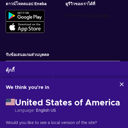
ดาวน์โหลดแอป Eneba
ดูรีวิวของเราได้ที่
รับข้อเสนอเกมส่วนบุคคล
สมัครสมาชิก
คุ้กกี้
คุณสามารถยกเลิกการสมัครได้ตลอดเวลา ไปที่
ประกาศความเป็นส่วนตัว
สำหรับ
ข้อมูลเพิ่มเติม
Eneba และพันธมิตรใช้คุกกี้และเทคโนโลยีที่คล้ายคลึงกันเพื่อ
รวบรวมและวิเคราะห์ข้อมูลเกี่ยวกับผู้ใช้เว็บไซต์นี้ เราใช้ข้อมูลนี้เพื่อ
We think you're in
ปรับปรุงเนื้อหา โฆษณา และบริการอื่นๆ บนเว็บไซต์ ข้อมูลส่วน
ไทย
USD
บุคคลของคุณอาจถูกนำไปใช้เพื่อปรับแต่งโฆษณา
United States of America
การคลิก 'ยอมรับทั้งหมด' หมายความว่าคุณยินยอมให้ Eneba และ
พันธมิตรใช้เทคโนโลยีเหล่านี้ คุณสามารถปรับเปลี่ยนความยินยอม
Language
:
English US
ได้โดยคลิก 'ปรับแต่ง'
สำหรับข้อมูลเพิ่มเติมเกี่ยวกับวิธีที่ Google ใช้ข้อมูลของคุณ โปรดดู
ลิขสิทธิ์ © 2026 Eneba. สงวนลิขสิทธิ์.
JSC “Helis play”, Gyneju St. 4-333, วิ
Would you like to see a local version of the site?
ความปลอดภัยและความเป็นส่วนตัวของ Google Business
ลนีอุส, สาธารณรัฐลิทัวเนีย
ข้อกำหนดและเงื่อนไข
,
แจ้งให้ทราบความเป็นส่วน