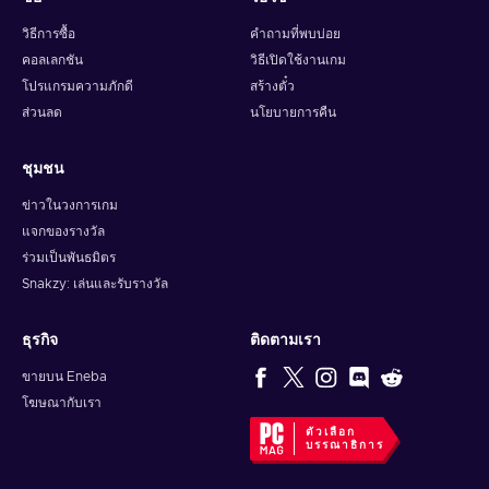
วิธีการซื้อ
คำถามที่พบบ่อย
คอลเลกชัน
วิธีเปิดใช้งานเกม
โปรแกรมความภักดี
สร้างตั๋ว
ส่วนลด
นโยบายการคืน
ชุมชน
ข่าวในวงการเกม
แจกของรางวัล
ร่วมเป็นพันธมิตร
Snakzy: เล่นและรับรางวัล
ธุรกิจ
ติดตามเรา
ขายบน Eneba
โฆษณากับเรา
ตัวเลือก
บรรณาธิการ