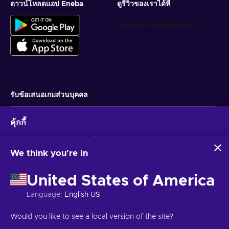
ดาวน์โหลดแอป Eneba
ดูรีวิวของเราได้ที่
รับข้อเสนอเกมส่วนบุคคล
สมัครสมาชิก
คุ้กกี้
คุณสามารถยกเลิกการสมัครได้ตลอดเวลา ไปที่
ประกาศความเป็นส่วนตัว
สำหรับ
ข้อมูลเพิ่มเติม
Eneba และพันธมิตรใช้คุกกี้และเทคโนโลยีที่คล้ายคลึงกันเพื่อ
รวบรวมและวิเคราะห์ข้อมูลเกี่ยวกับผู้ใช้เว็บไซต์นี้ เราใช้ข้อมูลนี้เพื่อ
We think you're in
ปรับปรุงเนื้อหา โฆษณา และบริการอื่นๆ บนเว็บไซต์ ข้อมูลส่วน
ไทย
USD
บุคคลของคุณอาจถูกนำไปใช้เพื่อปรับแต่งโฆษณา
United States of America
การคลิก 'ยอมรับทั้งหมด' หมายความว่าคุณยินยอมให้ Eneba และ
พันธมิตรใช้เทคโนโลยีเหล่านี้ คุณสามารถปรับเปลี่ยนความยินยอม
Language
:
English US
ได้โดยคลิก 'ปรับแต่ง'
สำหรับข้อมูลเพิ่มเติมเกี่ยวกับวิธีที่ Google ใช้ข้อมูลของคุณ โปรดดู
ลิขสิทธิ์ © 2026 Eneba. สงวนลิขสิทธิ์.
JSC “Helis play”, Gyneju St. 4-333, วิ
Would you like to see a local version of the site?
ความปลอดภัยและความเป็นส่วนตัวของ Google Business
ลนีอุส, สาธารณรัฐลิทัวเนีย
ข้อกำหนดและเงื่อนไข
,
แจ้งให้ทราบความเป็นส่วน