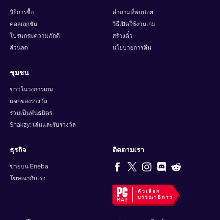
วิธีการซื้อ
คำถามที่พบบ่อย
คอลเลกชัน
วิธีเปิดใช้งานเกม
โปรแกรมความภักดี
สร้างตั๋ว
ส่วนลด
นโยบายการคืน
ชุมชน
ข่าวในวงการเกม
แจกของรางวัล
ร่วมเป็นพันธมิตร
Snakzy: เล่นและรับรางวัล
ธุรกิจ
ติดตามเรา
ขายบน Eneba
โฆษณากับเรา
ตัวเลือก
บรรณาธิการ