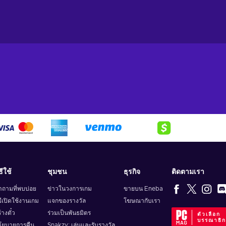
ธีใช้
ชุมชน
ธุรกิจ
ติดตามเรา
ำถามที่พบบ่อย
ข่าวในวงการเกม
ขายบน Eneba
ธีเปิดใช้งานเกม
แจกของรางวัล
โฆษณากับเรา
้างตั๋ว
ร่วมเป็นพันธมิตร
ตัวเลือก
บรรณาธิ
โยบายการคืน
Snakzy: เล่นและรับรางวัล