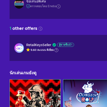
ข้อเสนอพิเศษ
ตรวจสอบโดย Eneba
1
other offers
RetailKeysSeller
ผู้ขายชั้นนำ
9.60
คะแนน
ดีเยี่ยม
นักเล่นเกมยังดู