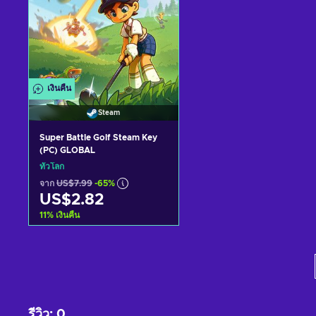
เงินคืน
Steam
Super Battle Golf Steam Key
(PC) GLOBAL
ทั่วโลก
จาก
US$7.99
-65%
US$2.82
11
%
เงินคืน
หยิบใส่ตะกร้า
ดูข้อเสนอ
รีวิว
:
0