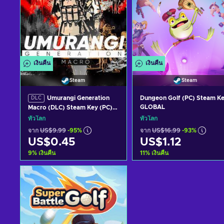
เงินคืน
เงินคืน
Steam
Steam
Umurangi Generation
Dungeon Golf (PC) Steam K
DLC
GLOBAL
Macro (DLC) Steam Key (PC)
GLOBAL
ทั่วโลก
ทั่วโลก
จาก
US$9.99
-95%
จาก
US$16.99
-93%
US$0.45
US$1.12
9
%
เงินคืน
11
%
เงินคืน
หยิบใส่ตะกร้า
หยิบใส่ตะกร้า
ดูข้อเสนอ
ดูข้อเสนอ