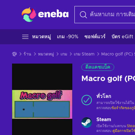
หมวดหมู่
เกม -90%
ซอฟต์แวร์
บัตร eGift
ร้าน
หมวดหมู่
เกม
เกม Steam
ดีลแคชแบ็ค
Macro golf (
ทั่วโลก
สามารถเปิดใช้งานได้ใน
ตรวจสอบ
ข้อจำกัดของภู
Steam
เปิดใช้งาน/แลกบน
Ste
ตรวจสอบ
คู่มือการเปิดใ