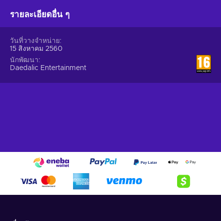
world-bestseller "The Pillars of the Earth" is the first co-
รายละเอียดอื่น ๆ
operative project of Daedalic Entertainment and Bastei
Lübbe. This game will be more than just complementary
media to the book and will instead retell the story in a new,
วันที่วางจำหน่าย
interactive way. A team of about 20 people works to create
15 สิงหาคม 2560
a multi-platform adaption of this bestseller. The writers are
นักพัฒนา
also in contact and co-operation with the Follett Office and
Daedalic Entertainment
Ken Follett himself. Daedalic is the only studio at the time
adapting such an epic reading-experience into an interactive
format. The game itself will be released in 2017, at the same
time the third novel of the Kingsbridge-Series will be
published. The game will be internationally available for PC,
Mac, Linux, PS4, Xbox One and mobile devices.