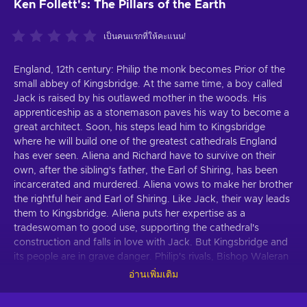
Ken Follett's: The Pillars of the Earth
เป็นคนแรกที่ให้คะแนน!
England, 12th century: Philip the monk becomes Prior of the
small abbey of Kingsbridge. At the same time, a boy called
Jack is raised by his outlawed mother in the woods. His
apprenticeship as a stonemason paves his way to become a
great architect. Soon, his steps lead him to Kingsbridge
where he will build one of the greatest cathedrals England
has ever seen. Aliena and Richard have to survive on their
own, after the sibling's father, the Earl of Shiring, has been
incarcerated and murdered. Aliena vows to make her brother
the rightful heir and Earl of Shiring. Like Jack, their way leads
them to Kingsbridge. Aliena puts her expertise as a
tradeswoman to good use, supporting the cathedral's
construction and falls in love with Jack. But Kingsbridge and
its people are in grave danger. Philip's rivals, Bishop Waleran
and Wiliam, a vengeful noble rejected by Aliena, see the
อ่านเพิ่มเติม
town and its rise to importance as a thorn in their flesh. They
want to see Kingsbridge burn. The game-adaption of the