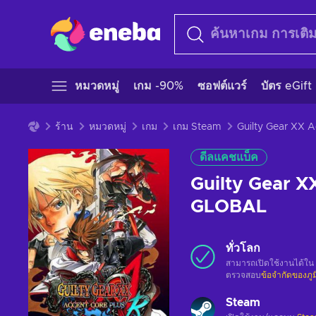
หมวดหมู่
เกม -90%
ซอฟต์แวร์
บัตร eGift
ร้าน
หมวดหมู่
เกม
เกม Steam
ดีลแคชแบ็ค
Guilty Gear X
GLOBAL
ทั่วโลก
สามารถเปิดใช้งานได้ใน
ตรวจสอบ
ข้อจำกัดของภู
Steam