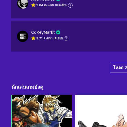
9.84
คะแนน
ยอดเยี่ยม
CdKeyMarkt
9.71
คะแนน
ดีเยี่ยม
โหลด 20
นักเล่นเกมยังดู