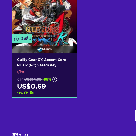
เงินคืน
Steam
Guilty Gear XX Accent Core
Plus R (PC) Steam Key
EUROPE
ยุโรป
จาก
US$14.99
-95%
US$0.69
11
%
เงินคืน
หยิบใส่ตะกร้า
ดูข้อเสนอ