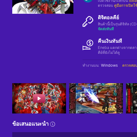
เปิดใช้งาน/แลกบน
Ste
ตรวจสอบ
คู่มือการเปิดใ
ดิจิตอลคีย์
สินค้านี้เป็นรุ่นดิจิทัล (
จัดส่งทันที
คืนเงินทันที
Eneba แตกต่างจากตลาดอื่
คีย์ที่ยังไม่ได้ดู
ทำงานบน
:
Windows
ตรวจสอบ
ข้อเสนอแนะนำ